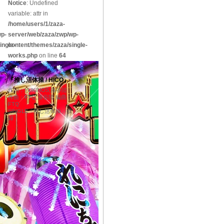
Notice
: Undefined
variable: attr in
/home/users/1/zaza-
wp-
server/web/zaza/zwp/wp-
ingle-
content/themes/zaza/single-
works.php
on line
64
『推し活体操 / HICO』
作詞：YUKINOS,湊谷陸
作曲：FTQ,湊谷陸 編曲：
FTQ
SINGLE「推し活体操」収
録