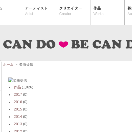
ム
アーティスト
クリエイター
作品
募
e
Artist
Creator
Works
Au
ホーム
> 楽曲提供
作品
(1,026)
2017
(0)
2016
(0)
2015
(0)
2014
(0)
2013
(0)
2012
(0)