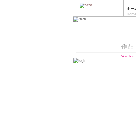
ホー
Hom
作品
Works