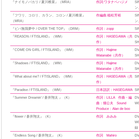
『ナイモノバカリ / 夏川椎菜』（MRA）
作詞:ワタナベハジメ
S
ン
『フワリ、コロリ、カラン、コロン / 夏川椎菜』
作編曲:植松芳裕
S
（MRA）
ン
『ビバ無我夢中 / OVER THE TOP』（DRM）
作詞：zopp
S
『REASON / FTISLAND』（WM）
作詞：HASEGAWA（共
DV
作）
S
『COME ON GIRL / FTISLAND』（WM）
作詞：Hajime
DV
Watanabe（共作）
S
『Shadows / FTISLAND』（WM）
作詞：Hajime
DV
Watanabe（共作）
S
『What about me? / FTISLAND』（WM）
作詞：HASEGAWA（共
SI
作）
『Paradise / FTISLAND』（WM）
日本語訳：HASEGAWA
SI
『Summer Dreamin’ / 蒼井翔太 』（K）
作詞：LILLA 作曲・編
D
曲：畑公夫 Sound
W
Produce：Alan de boo
『flower / 蒼井翔太』（K）
作詞 みみみ
D
W
録
『Endless Song / 蒼井翔太』（K）
作詞 Mahiro
D