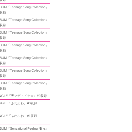
BUM『Teenage Song Collection』
8収録
BUM『Teenage Song Collection』
7収録
BUM『Teenage Song Collection』
6収録
BUM『Teenage Song Collection』
5収録
BUM『Teenage Song Collection』
4収録
BUM『Teenage Song Collection』
3収録
BUM『Teenage Song Collection』
2収録
INGLE『天マデトドケ☆』#2収録
INGLE『ふわふわ』#3収録
INGLE『ふわふわ』#1収録
BUM『Sensational Feeling Nine』