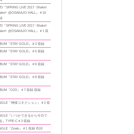
D『SPRING LIVE 2017 -Shake!
ake!- @OSAKAJO HALL』＃16
録
D『SPRING LIVE 2017 -Shake!
ake!- @OSAKAJO HALL』＃1 収
LBUM『STAY GOLD』＃2 収録
LBUM『STAY GOLD』＃5 収録
LBUM『STAY GOLD』＃6 収録
LBUM『STAY GOLD』＃8 収録
LBUM『O2O』＃7 収録 収録
INGLE『神様コネクション』＃2 収
INGLE『いつかできるから今日で
る』TYPE-C＃3 収録
INGLE『Zeals』＃1 収録 作詞