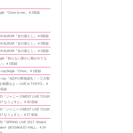
ngle『Close to me』＃2収録
INI ALBUM『女の袋とじ』＃6収録
INI ALBUM『女の袋とじ』＃3収録
INI ALBUM『女の袋とじ』＃1収録
ingle『知らない誰かに抱かれても
い』＃1収録
u-raySingle『Orion』＃1収録
lu-ray『A応Pの聖地巡礼！～三大聖
を制覇せよ～ LIVE in TOKYO』＃
5 収録
VD『ジャニーズWEST LIVE TOUR
017 なうぇすと』＃30 収録
VD『ジャニーズWEST LIVE TOUR
017 なうぇすと』＃27 収録
D『SPRING LIVE 2017 -Shake!
ake!- @OSAKAJO HALL』＃24
録