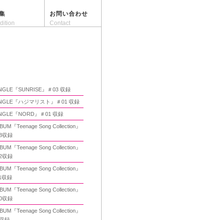
集
お問い合わせ
dition
Contact
INGLE『SUNRISE』＃03 収録
INGLE『ハジマリスト』＃01 収録
INGLE『NORD』＃01 収録
BUM『Teenage Song Collection』
13収録
BUM『Teenage Song Collection』
12収録
BUM『Teenage Song Collection』
11収録
BUM『Teenage Song Collection』
10収録
BUM『Teenage Song Collection』
9収録