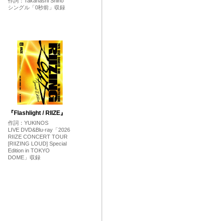
作詞：Takahashi Shiho
シングル「0秒前」収録
』
『Flashlight / RIIZE』
作詞：YUKINOS
LIVE DVD&Blu-ray「2026
RIIZE CONCERT TOUR
[RIIZING LOUD] Special
Edition in TOKYO
DOME」収録