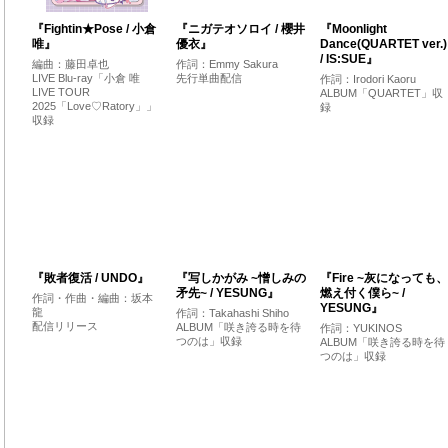
『Fightin★Pose / 小倉
『ニガテオソロイ / 櫻井
『Moonlight
唯』
優衣』
Dance(QUARTET ver.)
/ IS:SUE』
編曲：藤田卓也
作詞：Emmy Sakura
LIVE Blu-ray「小倉 唯
先行単曲配信
作詞：Irodori Kaoru
LIVE TOUR
ALBUM「QUARTET」収
2025「Love♡Ratory」」
録
収録
『敗者復活 / UNDO』
『写しかがみ ~憎しみの
『Fire ~灰になっても、
矛先~ / YESUNG』
燃え付く僕ら~ /
作詞・作曲・編曲：坂本
YESUNG』
龍
作詞：Takahashi Shiho
配信リリース
ALBUM「咲き誇る時を待
作詞：YUKINOS
つのは」収録
ALBUM「咲き誇る時を待
つのは」収録