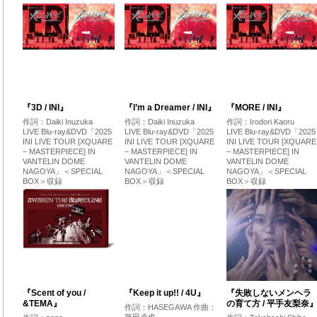
『3D / INI』
『I’m a Dreamer / INI』
『MORE / INI』
作詞：Daiki Inuzuka
作詞：Daiki Inuzuka
作詞：Irodori Kaoru
LIVE Blu-ray&DVD「2025
LIVE Blu-ray&DVD「2025
LIVE Blu-ray&DVD「2025
INI LIVE TOUR [XQUARE
INI LIVE TOUR [XQUARE
INI LIVE TOUR [XQUARE
– MASTERPIECE] IN
– MASTERPIECE] IN
– MASTERPIECE] IN
VANTELIN DOME
VANTELIN DOME
VANTELIN DOME
NAGOYA」＜SPECIAL
NAGOYA」＜SPECIAL
NAGOYA」＜SPECIAL
BOX＞収録
BOX＞収録
BOX＞収録
『Scent of you /
『Keep it up!! / 4U』
『失敗しないメンヘラ
&TEMA』
の育て方 / 平手友梨奈
作詞：HASEGAWA 作曲：