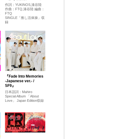
作詞：YUKINOS,湊谷陸
作曲：FTQ,湊谷陸 編曲：
FTQ
木
SINGLE「推し活体操」収
録
『Fade Into Memories
-Japanese ver.- /
SF9』
大
日本語詞：Mahiro
Special Album 「About
Love」 Japan Edition収録