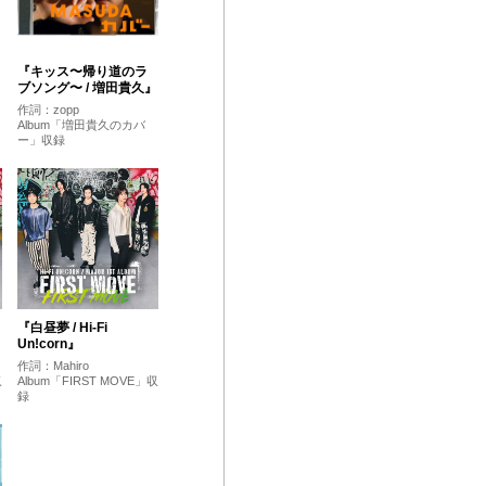
『キッス〜帰り道のラ
ブソング〜 / 増田貴久』
作詞：zopp
Album「増田貴久のカバ
ー」収録
『白昼夢 / Hi-Fi
Un!corn』
作詞：Mahiro
収
Album「FIRST MOVE」収
録