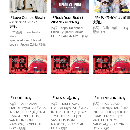
『Love Comes Slowly
『Rock Your Body /
『P×Pパラダイス / 前田
-Japanese ver.- /
ZIPANG OPERA』
大翔』
SF9』
作詞：zopp,Takahashi
作詞・作曲・編曲：FTQ
Shiho,Zyupiterr Parker
配信リリース
日本語詞：Takahashi
EP「ZIPANGRIMM」収録
Shiho
Special Album 「About
Love」 Japan Edition収録
『LOUD / INI』
『HANA_花 / INI』
『TELEVISION / INI』
作詞：HASEGAWA
作詞：HASEGAWA
作詞：HASEGAWA
LIVE Blu-ray&DVD「2025
LIVE Blu-ray&DVD「2025
LIVE Blu-ray&DVD「2025
INI LIVE TOUR [XQUARE
INI LIVE TOUR [XQUARE
INI LIVE TOUR [XQUARE
– MASTERPIECE] IN
– MASTERPIECE] IN
– MASTERPIECE] IN
VANTELIN DOME
VANTELIN DOME
VANTELIN DOME
NAGOYA」＜SPECIAL
NAGOYA」＜SPECIAL
NAGOYA」＜SPECIAL
BOX＞収録
BOX＞収録
BOX＞収録