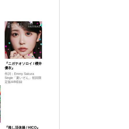
『ニガテオソロイ / 櫻井
優衣』
作詞：Emmy Sakura
Single「夏いぞん」初回限
定版A/B収録
『推し活体操 / HICO』