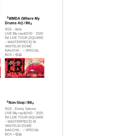
『WMDA (Where My
Drums At) / INI』
作詞：Akta
LIVE Blu-ray&DVD「2025
INI LIVE TOUR [XQUARE
– MASTERPIECE] IN
VANTELIN DOME
NAGOYA」＜SPECIAL
BOX＞収録
『Non-Stop / INI』
作詞：Emmy Sakura
LIVE Blu-ray&DVD「2025
INI LIVE TOUR [XQUARE
– MASTERPIECE] IN
VANTELIN DOME
NAGOYA」＜SPECIAL
BOX＞収録