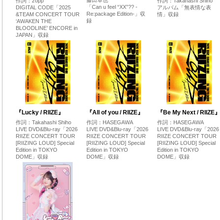
藤田卓也
作詞：zopp
作詞：Takahashi Shiho
「Can u feel “XX”?? -
DIGITAL CODE「2025
アルバム「無表情な表
Re:package Edition-」収
&TEAM CONCERT TOUR
情」収録
録
‘AWAKEN THE
BLOODLINE’ ENCORE in
JAPAN」収録
『Lucky / RIIZE』
『All of you / RIIZE』
『Be My Next / RIIZE
作詞：Takahashi Shiho
作詞：HASEGAWA
作詞：HASEGAWA
LIVE DVD&Blu-ray「2026
LIVE DVD&Blu-ray「2026
LIVE DVD&Blu-ray「2026
RIIZE CONCERT TOUR
RIIZE CONCERT TOUR
RIIZE CONCERT TOUR
[RIIZING LOUD] Special
[RIIZING LOUD] Special
[RIIZING LOUD] Special
Edition in TOKYO
Edition in TOKYO
Edition in TOKYO
DOME」収録
DOME」収録
DOME」収録