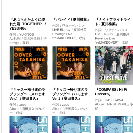
『あつらえたように現
『パレイド / 夏川椎菜』
『ナイトフライトライ
れた君~TOGETHER~ /
ト / 夏川椎菜』
作詞：ワタナベハジメ
YESUNG』
LIVE Blu-ray「夏川椎菜
作詞：ワタナベハジメ
Revenge Live
LIVE Blu-ray「夏川椎菜
作詞：YUKINOS
“reMAKEOVER”」収録
Revenge Live
ALBUM「咲き誇る時を待
“reMAKEOVER”」収録
つのは」収録
『キッス〜帰り道のラ
『キッス〜帰り道のラ
『COMPASS / Hi-Fi
ブソング〜（メロます
ブソング〜（ハモます
Un!corn』
Ver.） / 増田貴久』
Ver.）/ 増田貴久』
作詞：HASEGAWA
Album「FIRST MOVE」
作詞：zopp
作詞：zopp
録
Album「増田貴久のカバ
Album「増田貴久のカバ
ー」収録
ー」収録