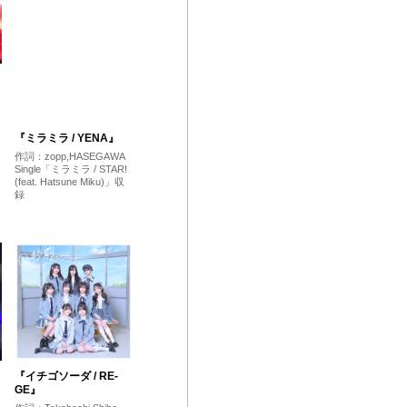
『ミラミラ / YENA』
作詞：zopp,HASEGAWA
Single「ミラミラ / STAR!
(feat. Hatsune Miku)」収
録
『イチゴソーダ / RE-
』
GE』