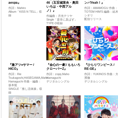
aespa』
46（五百城茉央・奥田
ンバYeah！』
いろは・中西アル
作詞：Mahiro
作詞：AMAMOGU 作曲：
ノ）』
Album「KISS N TELL」収
TOTEM HIM’S 編曲：結
録
シオリ
作編曲：月光テツヤ
配信リリース
Single「是非に及ばず」
TYPE-D収録
『激アツ⭐︎サマー /
『会心の一劇 / ももいろ
『ひらりワンピース /
HICO』
クローバーZ』
RE-GE』
作詞：Rie
作詞：zopp,Maho
作詞：YUKINOS 作曲：
Tsukagoshi,HASEGAWA,Maho
Hamaguchi
濱徹
Hamaguchi 作曲・編曲：
デジタルシングル
デジタルシングル
坂本龍
SINGLE「推し活体操」収
録