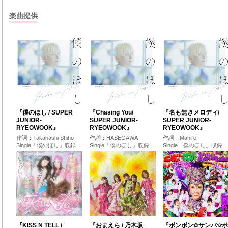
楽曲提供
『僕のほし / SUPER
『Chasing You/
『名も無きメロディ/
JUNIOR-
SUPER JUNIOR-
SUPER JUNIOR-
RYEOWOOK』
RYEOWOOK』
RYEOWOOK』
作詞：Takahashi Shiho
作詞：HASEGAWA
作詞：Mahiro
Single「僕のほし」収録
Single「僕のほし」収録
Single「僕のほし」収録
『KISS N TELL /
『おまえら / 乃木坂
『ボンボン✩サンバ✩ボ