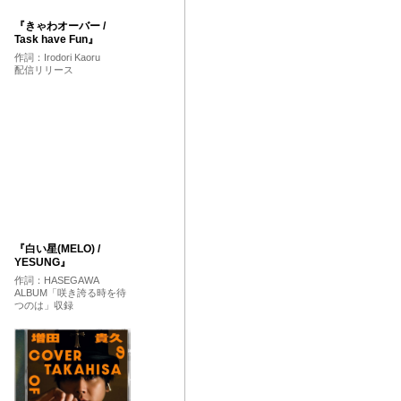
『きゃわオーバー /
Task have Fun』
作詞：Irodori Kaoru
配信リリース
『白い星(MELO) /
YESUNG』
作詞：HASEGAWA
ALBUM「咲き誇る時を待
つのは」収録