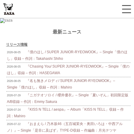
最新ニュース
リリース情報
『僕のほし / SUPER JUNIOR-RYEOWOOK』– Single「僕のほ
2026-08-05
し」収録 – 作詞：Takahashi Shiho
『Chasing You/ SUPER JUNIOR-RYEOWOOK』– Single「僕の
2026-08-05
ほし」収録 – 作詞：HASEGAWA
『名も無きメロディ/ SUPER JUNIOR-RYEOWOOK』–
2026-08-05
Single「僕のほし」収録 – 作詞：Mahiro
『ニガテオソロイ / 櫻井優衣』– Single「夏いぞん」初回限定版
2026-07-29
A/B収録 – 作詞：Emmy Sakura
『KISS N TELL / aespa』– Album「KISS N TELL」収録 – 作
2026-07-24
詞：Mahiro
『おまえら / 乃木坂46（五百城茉央・奥田いろは・中西アル
2026-07-22
ノ）』– Single「是非に及ばず」TYPE-D収録 – 作編曲：月光テツヤ