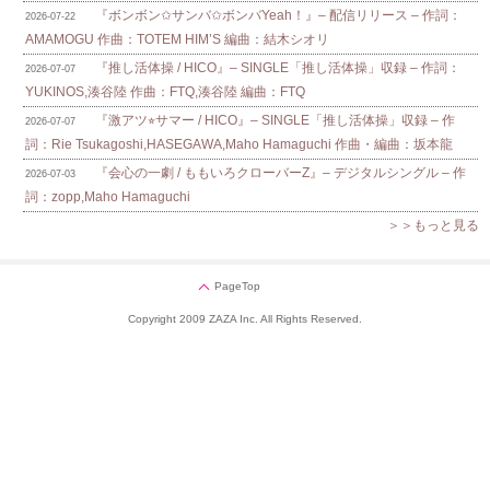
『ボンボン✩サンバ✩ボンバYeah！』– 配信リリース – 作詞：
2026-07-22
AMAMOGU 作曲：TOTEM HIM’S 編曲：結木シオリ
『推し活体操 / HICO』– SINGLE「推し活体操」収録 – 作詞：
2026-07-07
YUKINOS,湊谷陸 作曲：FTQ,湊谷陸 編曲：FTQ
『激アツ⭐︎サマー / HICO』– SINGLE「推し活体操」収録 – 作
2026-07-07
詞：Rie Tsukagoshi,HASEGAWA,Maho Hamaguchi 作曲・編曲：坂本龍
『会心の一劇 / ももいろクローバーZ』– デジタルシングル – 作
2026-07-03
詞：zopp,Maho Hamaguchi
＞＞もっと見る
PageTop
Copyright 2009 ZAZA Inc. All Rights Reserved.