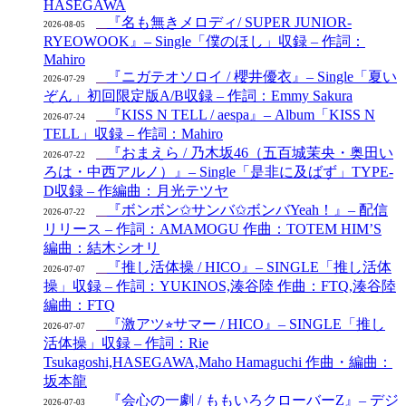
HASEGAWA
『名も無きメロディ/ SUPER JUNIOR-
2026-08-05
RYEOWOOK』– Single「僕のほし」収録 – 作詞：
Mahiro
『ニガテオソロイ / 櫻井優衣』– Single「夏い
2026-07-29
ぞん」初回限定版A/B収録 – 作詞：Emmy Sakura
『KISS N TELL / aespa』– Album「KISS N
2026-07-24
TELL」収録 – 作詞：Mahiro
『おまえら / 乃木坂46（五百城茉央・奥田い
2026-07-22
ろは・中西アルノ）』– Single「是非に及ばず」TYPE-
D収録 – 作編曲：月光テツヤ
『ボンボン✩サンバ✩ボンバYeah！』– 配信
2026-07-22
リリース – 作詞：AMAMOGU 作曲：TOTEM HIM’S
編曲：結木シオリ
『推し活体操 / HICO』– SINGLE「推し活体
2026-07-07
操」収録 – 作詞：YUKINOS,湊谷陸 作曲：FTQ,湊谷陸
編曲：FTQ
『激アツ⭐︎サマー / HICO』– SINGLE「推し
2026-07-07
活体操」収録 – 作詞：Rie
Tsukagoshi,HASEGAWA,Maho Hamaguchi 作曲・編曲：
坂本龍
『会心の一劇 / ももいろクローバーZ』– デジ
2026-07-03