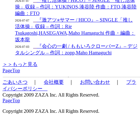
『推し活体操 / HICO』– SINGLE「推し活体
2026-07-07
操」収録 – 作詞：YUKINOS,湊谷陸 作曲：FTQ,湊谷陸
編曲：FTQ
『激アツ⭐︎サマー / HICO』– SINGLE「推し
2026-07-07
活体操」収録 – 作詞：Rie
Tsukagoshi,HASEGAWA,Maho Hamaguchi 作曲・編曲：
坂本龍
『会心の一劇 / ももいろクローバーZ』– デジ
2026-07-03
タルシングル – 作詞：zopp,Maho Hamaguchi
＞＞もっと見る
PageTop
ごあいさつ
｜
会社概要
｜
お問い合わせ
｜
プラ
イバシーポリシー
Copyright 2009 ZAZA Inc. All Rights Reserved.
PageTop
Copyright 2009 ZAZA Inc. All Rights Reserved.