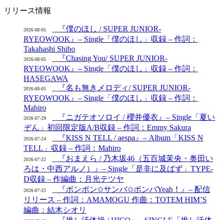
リリース情報
『僕のほし / SUPER JUNIOR-
2026-08-05
RYEOWOOK』– Single「僕のほし」収録 – 作詞：
Takahashi Shiho
『Chasing You/ SUPER JUNIOR-
2026-08-05
RYEOWOOK』– Single「僕のほし」収録 – 作詞：
HASEGAWA
『名も無きメロディ/ SUPER JUNIOR-
2026-08-05
RYEOWOOK』– Single「僕のほし」収録 – 作詞：
Mahiro
『ニガテオソロイ / 櫻井優衣』– Single「夏い
2026-07-29
ぞん」初回限定版A/B収録 – 作詞：Emmy Sakura
『KISS N TELL / aespa』– Album「KISS N
2026-07-24
TELL」収録 – 作詞：Mahiro
『おまえら / 乃木坂46（五百城茉央・奥田い
2026-07-22
ろは・中西アルノ）』– Single「是非に及ばず」TYPE-
D収録 – 作編曲：月光テツヤ
『ボンボン✩サンバ✩ボンバYeah！』– 配信
2026-07-22
リリース – 作詞：AMAMOGU 作曲：TOTEM HIM’S
編曲：結木シオリ