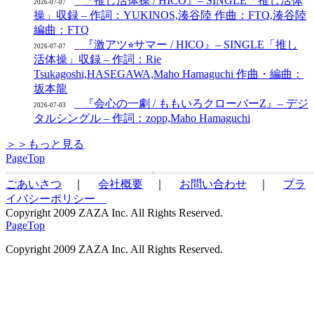
『推し活体操 / HICO』– SINGLE「推し活体
2026-07-07
操」収録 – 作詞：YUKINOS,湊谷陸 作曲：FTQ,湊谷陸
編曲：FTQ
『激アツ⭐︎サマー / HICO』– SINGLE「推し
2026-07-07
活体操」収録 – 作詞：Rie
Tsukagoshi,HASEGAWA,Maho Hamaguchi 作曲・編曲：
坂本龍
『会心の一劇 / ももいろクローバーZ』– デジ
2026-07-03
タルシングル – 作詞：zopp,Maho Hamaguchi
＞＞もっと見る
PageTop
ごあいさつ
｜
会社概要
｜
お問い合わせ
｜
プラ
イバシーポリシー
Copyright 2009 ZAZA Inc. All Rights Reserved.
PageTop
Copyright 2009 ZAZA Inc. All Rights Reserved.