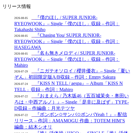
リリース情報
『僕のほし / SUPER JUNIOR-
2026-08-05
RYEOWOOK』– Single「僕のほし」収録 – 作詞：
Takahashi Shiho
『Chasing You/ SUPER JUNIOR-
2026-08-05
RYEOWOOK』– Single「僕のほし」収録 – 作詞：
HASEGAWA
『名も無きメロディ/ SUPER JUNIOR-
2026-08-05
RYEOWOOK』– Single「僕のほし」収録 – 作詞：
Mahiro
『ニガテオソロイ / 櫻井優衣』– Single「夏い
2026-07-29
ぞん」初回限定版A/B収録 – 作詞：Emmy Sakura
『KISS N TELL / aespa』– Album「KISS N
2026-07-24
TELL」収録 – 作詞：Mahiro
『おまえら / 乃木坂46（五百城茉央・奥田い
2026-07-22
ろは・中西アルノ）』– Single「是非に及ばず」TYPE-
D収録 – 作編曲：月光テツヤ
『ボンボン✩サンバ✩ボンバYeah！』– 配信
2026-07-22
リリース – 作詞：AMAMOGU 作曲：TOTEM HIM’S
編曲：結木シオリ