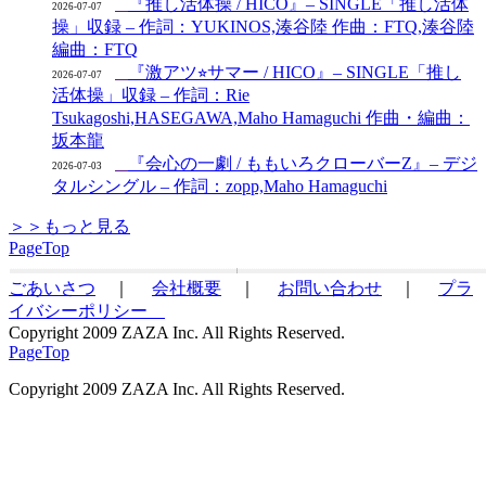
『推し活体操 / HICO』– SINGLE「推し活体
2026-07-07
操」収録 – 作詞：YUKINOS,湊谷陸 作曲：FTQ,湊谷陸
編曲：FTQ
『激アツ⭐︎サマー / HICO』– SINGLE「推し
2026-07-07
活体操」収録 – 作詞：Rie
Tsukagoshi,HASEGAWA,Maho Hamaguchi 作曲・編曲：
坂本龍
『会心の一劇 / ももいろクローバーZ』– デジ
2026-07-03
タルシングル – 作詞：zopp,Maho Hamaguchi
＞＞もっと見る
PageTop
ごあいさつ
｜
会社概要
｜
お問い合わせ
｜
プラ
イバシーポリシー
Copyright 2009 ZAZA Inc. All Rights Reserved.
PageTop
Copyright 2009 ZAZA Inc. All Rights Reserved.