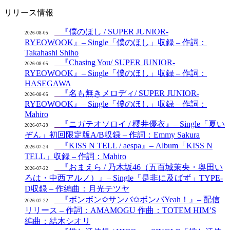
リリース情報
『僕のほし / SUPER JUNIOR-
2026-08-05
RYEOWOOK』– Single「僕のほし」収録 – 作詞：
Takahashi Shiho
『Chasing You/ SUPER JUNIOR-
2026-08-05
RYEOWOOK』– Single「僕のほし」収録 – 作詞：
HASEGAWA
『名も無きメロディ/ SUPER JUNIOR-
2026-08-05
RYEOWOOK』– Single「僕のほし」収録 – 作詞：
Mahiro
『ニガテオソロイ / 櫻井優衣』– Single「夏い
2026-07-29
ぞん」初回限定版A/B収録 – 作詞：Emmy Sakura
『KISS N TELL / aespa』– Album「KISS N
2026-07-24
TELL」収録 – 作詞：Mahiro
『おまえら / 乃木坂46（五百城茉央・奥田い
2026-07-22
ろは・中西アルノ）』– Single「是非に及ばず」TYPE-
D収録 – 作編曲：月光テツヤ
『ボンボン✩サンバ✩ボンバYeah！』– 配信
2026-07-22
リリース – 作詞：AMAMOGU 作曲：TOTEM HIM’S
編曲：結木シオリ