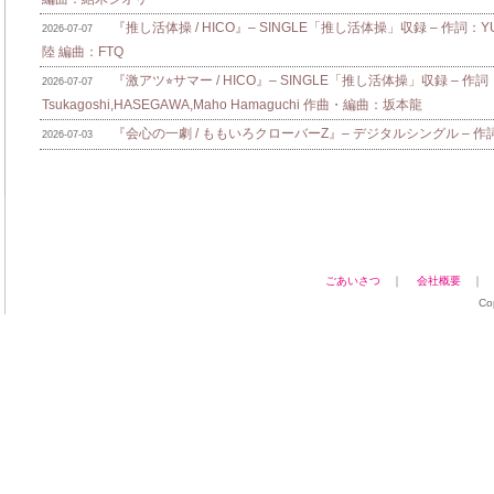
『推し活体操 / HICO』– SINGLE「推し活体操」収録 – 作詞：Y
2026-07-07
陸 編曲：FTQ
『激アツ⭐︎サマー / HICO』– SINGLE「推し活体操」収録 – 作詞：
2026-07-07
Tsukagoshi,HASEGAWA,Maho Hamaguchi 作曲・編曲：坂本龍
『会心の一劇 / ももいろクローバーZ』– デジタルシングル – 作詞：zo
2026-07-03
ごあいさつ
｜
会社概要
Co