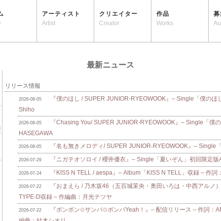
ム
アーティスト
クリエイター
作品
募
e
Artist
Creator
Works
Au
最新ニュース
リリース情報
『僕のほし / SUPER JUNIOR-RYEOWOOK』– Single「僕のほ
2026-08-05
Shiho
『Chasing You/ SUPER JUNIOR-RYEOWOOK』– Single
2026-08-05
HASEGAWA
『名も無きメロディ/ SUPER JUNIOR-RYEOWOOK』– Singl
2026-08-05
『ニガテオソロイ / 櫻井優衣』– Single「夏いぞん」初回限定版A/B
2026-07-29
『KISS N TELL / aespa』– Album「KISS N TELL」収録 – 作詞
2026-07-24
『おまえら / 乃木坂46（五百城茉央・奥田いろは・中西アルノ）』
2026-07-22
TYPE-D収録 – 作編曲：月光テツヤ
『ボンボン✩サンバ✩ボンバYeah！』– 配信リリース – 作詞：AMAM
2026-07-22
編曲：結木シオリ