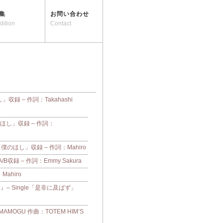
集
お問い合わせ
dition
Contact
し」収録 – 作詞：Takahashi
「僕のほし」収録 – 作詞：
e「僕のほし」収録 – 作詞：Mahiro
収録 – 作詞：Emmy Sakura
：Mahiro
– Single「是非に及ばず」
OGU 作曲：TOTEM HIM’S