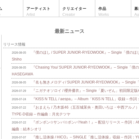
ム
アーティスト
クリエイター
作品
募
e
Artist
Creator
Works
Au
最新ニュース
リリース情報
『僕のほし / SUPER JUNIOR-RYEOWOOK』– Single「僕のほ
2026-08-05
Shiho
『Chasing You/ SUPER JUNIOR-RYEOWOOK』– Single
2026-08-05
HASEGAWA
『名も無きメロディ/ SUPER JUNIOR-RYEOWOOK』– Singl
2026-08-05
『ニガテオソロイ / 櫻井優衣』– Single「夏いぞん」初回限定版A/B
2026-07-29
『KISS N TELL / aespa』– Album「KISS N TELL」収録 – 作詞
2026-07-24
『おまえら / 乃木坂46（五百城茉央・奥田いろは・中西アルノ）』
2026-07-22
TYPE-D収録 – 作編曲：月光テツヤ
『ボンボン✩サンバ✩ボンバYeah！』– 配信リリース – 作詞：AMAM
2026-07-22
編曲：結木シオリ
『推し活体操 / HICO』– SINGLE「推し活体操」収録 – 作詞：Y
2026-07-07