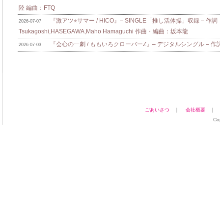
陸 編曲：FTQ
『激アツ⭐︎サマー / HICO』– SINGLE「推し活体操」収録 – 作詞：
2026-07-07
Tsukagoshi,HASEGAWA,Maho Hamaguchi 作曲・編曲：坂本龍
『会心の一劇 / ももいろクローバーZ』– デジタルシングル – 作詞：zo
2026-07-03
ごあいさつ
｜
会社概要
Co