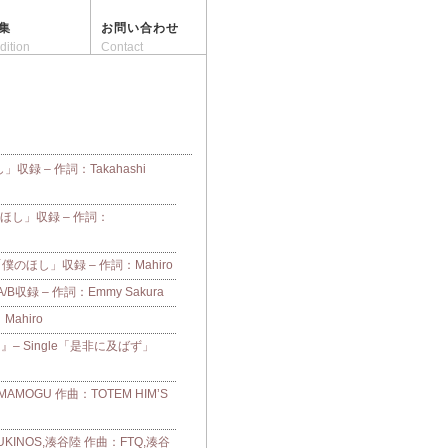
集
お問い合わせ
dition
Contact
し」収録 – 作詞：Takahashi
「僕のほし」収録 – 作詞：
e「僕のほし」収録 – 作詞：Mahiro
収録 – 作詞：Emmy Sakura
：Mahiro
– Single「是非に及ばず」
OGU 作曲：TOTEM HIM’S
UKINOS,湊谷陸 作曲：FTQ,湊谷