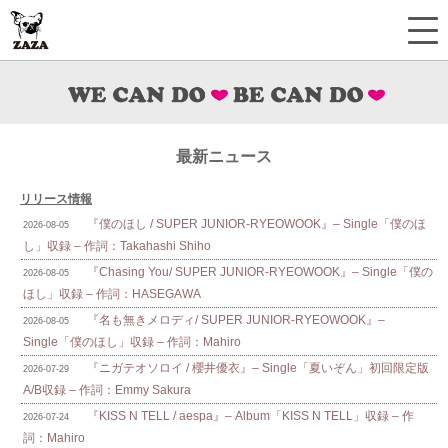
最新ニュース
リリース情報
『僕のほし / SUPER JUNIOR-RYEOWOOK』– Single「僕のほ
2026-08-05
し」収録 – 作詞：Takahashi Shiho
『Chasing You/ SUPER JUNIOR-RYEOWOOK』– Single「僕の
2026-08-05
ほし」収録 – 作詞：HASEGAWA
『名も無きメロディ/ SUPER JUNIOR-RYEOWOOK』–
2026-08-05
Single「僕のほし」収録 – 作詞：Mahiro
『ニガテオソロイ / 櫻井優衣』– Single「夏いぞん」初回限定版
2026-07-29
A/B収録 – 作詞：Emmy Sakura
『KISS N TELL / aespa』– Album「KISS N TELL」収録 – 作
2026-07-24
詞：Mahiro