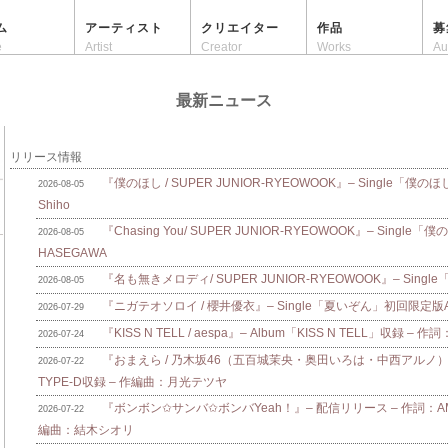
ム
アーティスト
クリエイター
作品
募
e
Artist
Creator
Works
Au
最新ニュース
リリース情報
『僕のほし / SUPER JUNIOR-RYEOWOOK』– Single「僕のほ
2026-08-05
Shiho
『Chasing You/ SUPER JUNIOR-RYEOWOOK』– Single
2026-08-05
HASEGAWA
『名も無きメロディ/ SUPER JUNIOR-RYEOWOOK』– Singl
2026-08-05
『ニガテオソロイ / 櫻井優衣』– Single「夏いぞん」初回限定版A/B
2026-07-29
『KISS N TELL / aespa』– Album「KISS N TELL」収録 – 作詞
2026-07-24
『おまえら / 乃木坂46（五百城茉央・奥田いろは・中西アルノ）』
2026-07-22
TYPE-D収録 – 作編曲：月光テツヤ
『ボンボン✩サンバ✩ボンバYeah！』– 配信リリース – 作詞：AMAM
2026-07-22
編曲：結木シオリ