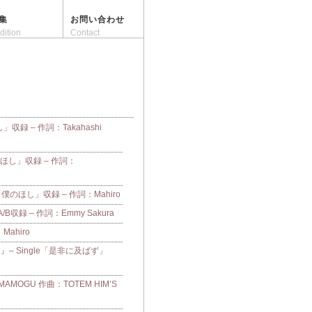
集
お問い合わせ
dition
Contact
し」収録 – 作詞：Takahashi
「僕のほし」収録 – 作詞：
e「僕のほし」収録 – 作詞：Mahiro
収録 – 作詞：Emmy Sakura
：Mahiro
– Single「是非に及ばず」
OGU 作曲：TOTEM HIM’S