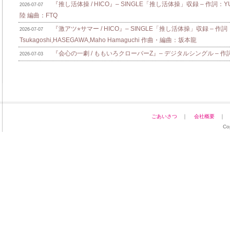
『推し活体操 / HICO』– SINGLE「推し活体操」収録 – 作詞：Y
2026-07-07
陸 編曲：FTQ
『激アツ⭐︎サマー / HICO』– SINGLE「推し活体操」収録 – 作詞：
2026-07-07
Tsukagoshi,HASEGAWA,Maho Hamaguchi 作曲・編曲：坂本龍
『会心の一劇 / ももいろクローバーZ』– デジタルシングル – 作詞：zo
2026-07-03
ごあいさつ
｜
会社概要
Co