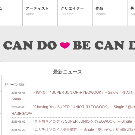
ム
アーティスト
クリエイター
作品
募
e
Artist
Creator
Works
Au
最新ニュース
リリース情報
『僕のほし / SUPER JUNIOR-RYEOWOOK』– Single「僕のほ
2026-08-05
Shiho
『Chasing You/ SUPER JUNIOR-RYEOWOOK』– Single
2026-08-05
HASEGAWA
『名も無きメロディ/ SUPER JUNIOR-RYEOWOOK』– Singl
2026-08-05
『ニガテオソロイ / 櫻井優衣』– Single「夏いぞん」初回限定版A/B
2026-07-29