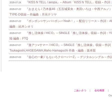
『KISS N TELL / aespa』– Album「KISS N TELL」収録 – 作詞
2026-07-24
『おまえら / 乃木坂46（五百城茉央・奥田いろは・中西アルノ）』
2026-07-22
TYPE-D収録 – 作編曲：月光テツヤ
『ボンボン✩サンバ✩ボンバYeah！』– 配信リリース – 作詞：AMAM
2026-07-22
編曲：結木シオリ
『推し活体操 / HICO』– SINGLE「推し活体操」収録 – 作詞：Y
2026-07-07
陸 編曲：FTQ
『激アツ⭐︎サマー / HICO』– SINGLE「推し活体操」収録 – 作詞：
2026-07-07
Tsukagoshi,HASEGAWA,Maho Hamaguchi 作曲・編曲：坂本龍
『会心の一劇 / ももいろクローバーZ』– デジタルシングル – 作詞：zo
2026-07-03
ごあいさつ
｜
会社概要
Co