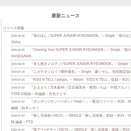
最新ニュース
リリース情報
『僕のほし / SUPER JUNIOR-RYEOWOOK』– Single「僕のほ
2026-08-05
Shiho
『Chasing You/ SUPER JUNIOR-RYEOWOOK』– Single
2026-08-05
HASEGAWA
『名も無きメロディ/ SUPER JUNIOR-RYEOWOOK』– Singl
2026-08-05
『ニガテオソロイ / 櫻井優衣』– Single「夏いぞん」初回限定版A/B
2026-07-29
『KISS N TELL / aespa』– Album「KISS N TELL」収録 – 作詞
2026-07-24
『おまえら / 乃木坂46（五百城茉央・奥田いろは・中西アルノ）』
2026-07-22
TYPE-D収録 – 作編曲：月光テツヤ
『ボンボン✩サンバ✩ボンバYeah！』– 配信リリース – 作詞：AMAM
2026-07-22
編曲：結木シオリ
『推し活体操 / HICO』– SINGLE「推し活体操」収録 – 作詞：Y
2026-07-07
陸 編曲：FTQ
『激アツ⭐︎サマー / HICO』– SINGLE「推し活体操」収録 – 作詞：
2026-07-07