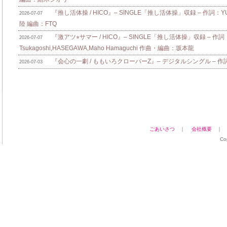
『推し活体操 / HICO』– SINGLE「推し活体操」収録 – 作詞：Y
2026-07-07
陸 編曲：FTQ
『激アツ⭐︎サマー / HICO』– SINGLE「推し活体操」収録 – 作詞：
2026-07-07
Tsukagoshi,HASEGAWA,Maho Hamaguchi 作曲・編曲：坂本龍
『会心の一劇 / ももいろクローバーZ』– デジタルシングル – 作詞：zo
2026-07-03
ごあいさつ
｜
会社概要
Co