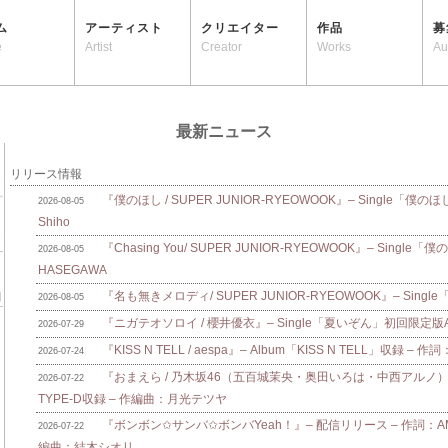
ム
アーティスト
クリエイター
作品
募
e
Artist
Creator
Works
Au
最新ニュース
リリース情報
『僕のほし / SUPER JUNIOR-RYEOWOOK』– Single「僕のほ
2026-08-05
Shiho
『Chasing You/ SUPER JUNIOR-RYEOWOOK』– Single
2026-08-05
HASEGAWA
『名も無きメロディ/ SUPER JUNIOR-RYEOWOOK』– Singl
2026-08-05
『ニガテオソロイ / 櫻井優衣』– Single「夏いぞん」初回限定版A/B
2026-07-29
『KISS N TELL / aespa』– Album「KISS N TELL」収録 – 作詞
2026-07-24
『おまえら / 乃木坂46（五百城茉央・奥田いろは・中西アルノ）』
2026-07-22
TYPE-D収録 – 作編曲：月光テツヤ
『ボンボン✩サンバ✩ボンバYeah！』– 配信リリース – 作詞：AMAM
2026-07-22
編曲：結木シオリ