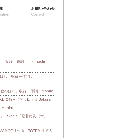
集
お問い合わせ
dition
Contact
し」収録 – 作詞：Takahashi
「僕のほし」収録 – 作詞：
e「僕のほし」収録 – 作詞：Mahiro
収録 – 作詞：Emmy Sakura
：Mahiro
– Single「是非に及ばず」
OGU 作曲：TOTEM HIM’S