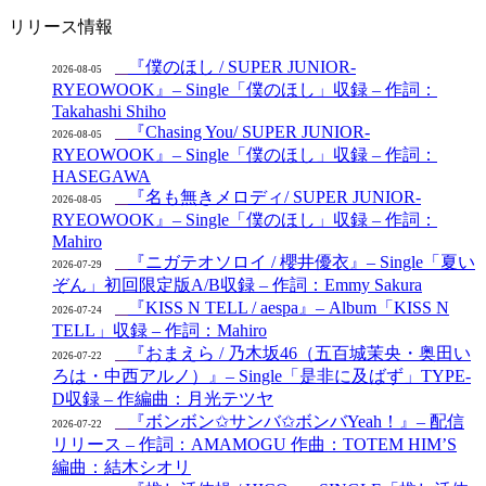
リリース情報
『僕のほし / SUPER JUNIOR-
2026-08-05
RYEOWOOK』– Single「僕のほし」収録 – 作詞：
Takahashi Shiho
『Chasing You/ SUPER JUNIOR-
2026-08-05
RYEOWOOK』– Single「僕のほし」収録 – 作詞：
HASEGAWA
『名も無きメロディ/ SUPER JUNIOR-
2026-08-05
RYEOWOOK』– Single「僕のほし」収録 – 作詞：
Mahiro
『ニガテオソロイ / 櫻井優衣』– Single「夏い
2026-07-29
ぞん」初回限定版A/B収録 – 作詞：Emmy Sakura
『KISS N TELL / aespa』– Album「KISS N
2026-07-24
TELL」収録 – 作詞：Mahiro
『おまえら / 乃木坂46（五百城茉央・奥田い
2026-07-22
ろは・中西アルノ）』– Single「是非に及ばず」TYPE-
D収録 – 作編曲：月光テツヤ
『ボンボン✩サンバ✩ボンバYeah！』– 配信
2026-07-22
リリース – 作詞：AMAMOGU 作曲：TOTEM HIM’S
編曲：結木シオリ