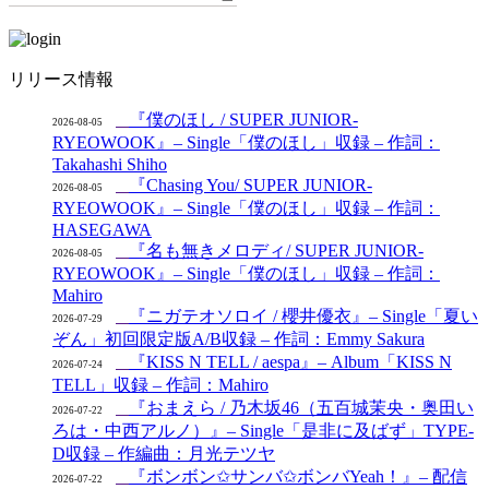
リリース情報
『僕のほし / SUPER JUNIOR-
2026-08-05
RYEOWOOK』– Single「僕のほし」収録 – 作詞：
Takahashi Shiho
『Chasing You/ SUPER JUNIOR-
2026-08-05
RYEOWOOK』– Single「僕のほし」収録 – 作詞：
HASEGAWA
『名も無きメロディ/ SUPER JUNIOR-
2026-08-05
RYEOWOOK』– Single「僕のほし」収録 – 作詞：
Mahiro
『ニガテオソロイ / 櫻井優衣』– Single「夏い
2026-07-29
ぞん」初回限定版A/B収録 – 作詞：Emmy Sakura
『KISS N TELL / aespa』– Album「KISS N
2026-07-24
TELL」収録 – 作詞：Mahiro
『おまえら / 乃木坂46（五百城茉央・奥田い
2026-07-22
ろは・中西アルノ）』– Single「是非に及ばず」TYPE-
D収録 – 作編曲：月光テツヤ
『ボンボン✩サンバ✩ボンバYeah！』– 配信
2026-07-22