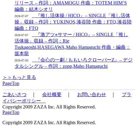
リリース – 作詞：AMAMOGU 作曲：TOTEM HIM’S
編曲：結木シオリ
『推し活体操 / HICO』– SINGLE「推し活体
2026-07-07
操」収録 – 作詞：YUKINOS,湊谷陸 作曲：FTQ,湊谷陸
編曲：FTQ
『激アツ⭐︎サマー / HICO』– SINGLE「推し
2026-07-07
活体操」収録 – 作詞：Rie
Tsukagoshi,HASEGAWA,Maho Hamaguchi 作曲・編曲：
坂本龍
『会心の一劇 / ももいろクローバーZ』– デジ
2026-07-03
タルシングル – 作詞：zopp,Maho Hamaguchi
＞＞もっと見る
PageTop
ごあいさつ
｜
会社概要
｜
お問い合わせ
｜
プラ
イバシーポリシー
Copyright 2009 ZAZA Inc. All Rights Reserved.
PageTop
Copyright 2009 ZAZA Inc. All Rights Reserved.