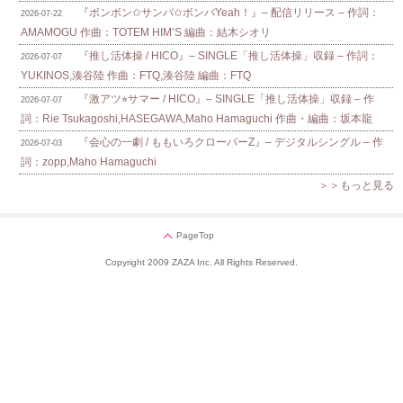
『ボンボン✩サンバ✩ボンバYeah！』– 配信リリース – 作詞：
2026-07-22
AMAMOGU 作曲：TOTEM HIM’S 編曲：結木シオリ
『推し活体操 / HICO』– SINGLE「推し活体操」収録 – 作詞：
2026-07-07
YUKINOS,湊谷陸 作曲：FTQ,湊谷陸 編曲：FTQ
『激アツ⭐︎サマー / HICO』– SINGLE「推し活体操」収録 – 作
2026-07-07
詞：Rie Tsukagoshi,HASEGAWA,Maho Hamaguchi 作曲・編曲：坂本龍
『会心の一劇 / ももいろクローバーZ』– デジタルシングル – 作
2026-07-03
詞：zopp,Maho Hamaguchi
＞＞もっと見る
PageTop
Copyright 2009 ZAZA Inc. All Rights Reserved.