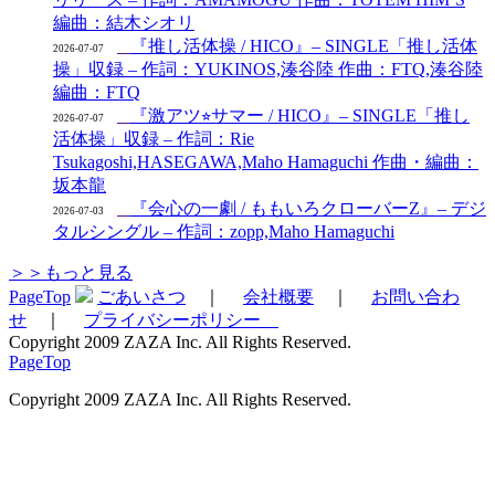
編曲：結木シオリ
『推し活体操 / HICO』– SINGLE「推し活体
2026-07-07
操」収録 – 作詞：YUKINOS,湊谷陸 作曲：FTQ,湊谷陸
編曲：FTQ
『激アツ⭐︎サマー / HICO』– SINGLE「推し
2026-07-07
活体操」収録 – 作詞：Rie
Tsukagoshi,HASEGAWA,Maho Hamaguchi 作曲・編曲：
坂本龍
『会心の一劇 / ももいろクローバーZ』– デジ
2026-07-03
タルシングル – 作詞：zopp,Maho Hamaguchi
＞＞もっと見る
PageTop
ごあいさつ
｜
会社概要
｜
お問い合わ
せ
｜
プライバシーポリシー
Copyright 2009 ZAZA Inc. All Rights Reserved.
PageTop
Copyright 2009 ZAZA Inc. All Rights Reserved.