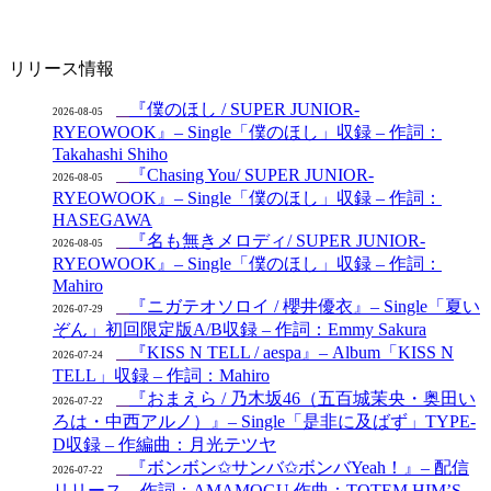
リリース情報
『僕のほし / SUPER JUNIOR-
2026-08-05
RYEOWOOK』– Single「僕のほし」収録 – 作詞：
Takahashi Shiho
『Chasing You/ SUPER JUNIOR-
2026-08-05
RYEOWOOK』– Single「僕のほし」収録 – 作詞：
HASEGAWA
『名も無きメロディ/ SUPER JUNIOR-
2026-08-05
RYEOWOOK』– Single「僕のほし」収録 – 作詞：
Mahiro
『ニガテオソロイ / 櫻井優衣』– Single「夏い
2026-07-29
ぞん」初回限定版A/B収録 – 作詞：Emmy Sakura
『KISS N TELL / aespa』– Album「KISS N
2026-07-24
TELL」収録 – 作詞：Mahiro
『おまえら / 乃木坂46（五百城茉央・奥田い
2026-07-22
ろは・中西アルノ）』– Single「是非に及ばず」TYPE-
D収録 – 作編曲：月光テツヤ
『ボンボン✩サンバ✩ボンバYeah！』– 配信
2026-07-22
リリース – 作詞：AMAMOGU 作曲：TOTEM HIM’S