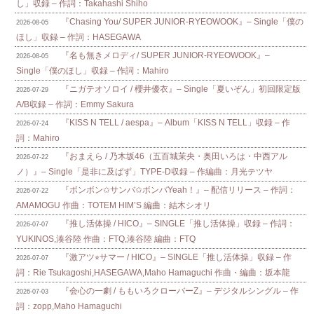
し」収録 – 作詞：Takahashi Shiho
『Chasing You/ SUPER JUNIOR-RYEOWOOK』– Single「僕の
2026-08-05
ほし」収録 – 作詞：HASEGAWA
『名も無きメロディ/ SUPER JUNIOR-RYEOWOOK』–
2026-08-05
Single「僕のほし」収録 – 作詞：Mahiro
『ニガテオソロイ / 櫻井優衣』– Single「夏いぞん」初回限定版
2026-07-29
A/B収録 – 作詞：Emmy Sakura
『KISS N TELL / aespa』– Album「KISS N TELL」収録 – 作
2026-07-24
詞：Mahiro
『おまえら / 乃木坂46（五百城茉央・奥田いろは・中西アル
2026-07-22
ノ）』– Single「是非に及ばず」TYPE-D収録 – 作編曲：月光テツヤ
『ボンボン✩サンバ✩ボンバYeah！』– 配信リリース – 作詞：
2026-07-22
AMAMOGU 作曲：TOTEM HIM’S 編曲：結木シオリ
『推し活体操 / HICO』– SINGLE「推し活体操」収録 – 作詞：
2026-07-07
YUKINOS,湊谷陸 作曲：FTQ,湊谷陸 編曲：FTQ
『激アツ⭐︎サマー / HICO』– SINGLE「推し活体操」収録 – 作
2026-07-07
詞：Rie Tsukagoshi,HASEGAWA,Maho Hamaguchi 作曲・編曲：坂本龍
『会心の一劇 / ももいろクローバーZ』– デジタルシングル – 作
2026-07-03
詞：zopp,Maho Hamaguchi