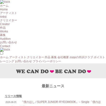
ホーム
Home
アーティスト
Artist
クリエイター
Creator
作品
Works
募集
Audition
お問い合わせ
Contact
ホーム
アーティスト
クリエイター
作品
募集
会社概要
zoppの作詞クラブ
ボイスト
レーニング
お問い合わせ
プライバシーポリシー
最新ニュース
リリース情報
『僕のほし / SUPER JUNIOR-RYEOWOOK』– Single「僕のほ
2026-08-05