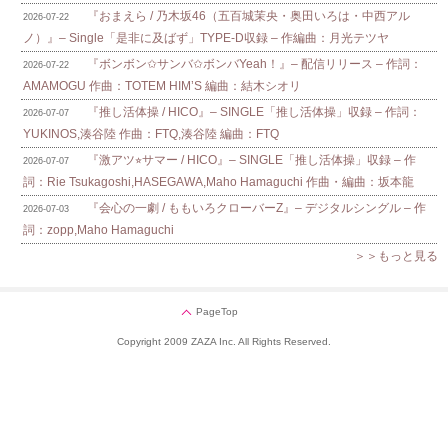
『おまえら / 乃木坂46（五百城茉央・奥田いろは・中西アル
2026-07-22
ノ）』– Single「是非に及ばず」TYPE-D収録 – 作編曲：月光テツヤ
『ボンボン✩サンバ✩ボンバYeah！』– 配信リリース – 作詞：
2026-07-22
AMAMOGU 作曲：TOTEM HIM’S 編曲：結木シオリ
『推し活体操 / HICO』– SINGLE「推し活体操」収録 – 作詞：
2026-07-07
YUKINOS,湊谷陸 作曲：FTQ,湊谷陸 編曲：FTQ
『激アツ⭐︎サマー / HICO』– SINGLE「推し活体操」収録 – 作
2026-07-07
詞：Rie Tsukagoshi,HASEGAWA,Maho Hamaguchi 作曲・編曲：坂本龍
『会心の一劇 / ももいろクローバーZ』– デジタルシングル – 作
2026-07-03
詞：zopp,Maho Hamaguchi
＞＞もっと見る
PageTop
Copyright 2009 ZAZA Inc. All Rights Reserved.