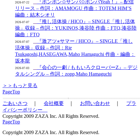
『ボンボン✩サンバ✩ボンバYeah！』– 配信
2026-07-22
リリース – 作詞：AMAMOGU 作曲：TOTEM HIM’S
編曲：結木シオリ
『推し活体操 / HICO』– SINGLE「推し活体
2026-07-07
操」収録 – 作詞：YUKINOS,湊谷陸 作曲：FTQ,湊谷陸
編曲：FTQ
『激アツ⭐︎サマー / HICO』– SINGLE「推し
2026-07-07
活体操」収録 – 作詞：Rie
Tsukagoshi,HASEGAWA,Maho Hamaguchi 作曲・編曲：
坂本龍
『会心の一劇 / ももいろクローバーZ』– デジ
2026-07-03
タルシングル – 作詞：zopp,Maho Hamaguchi
＞＞もっと見る
PageTop
ごあいさつ
｜
会社概要
｜
お問い合わせ
｜
プラ
イバシーポリシー
Copyright 2009 ZAZA Inc. All Rights Reserved.
PageTop
Copyright 2009 ZAZA Inc. All Rights Reserved.