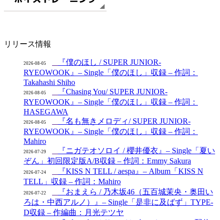
リリース情報
『僕のほし / SUPER JUNIOR-
2026-08-05
RYEOWOOK』– Single「僕のほし」収録 – 作詞：
Takahashi Shiho
『Chasing You/ SUPER JUNIOR-
2026-08-05
RYEOWOOK』– Single「僕のほし」収録 – 作詞：
HASEGAWA
『名も無きメロディ/ SUPER JUNIOR-
2026-08-05
RYEOWOOK』– Single「僕のほし」収録 – 作詞：
Mahiro
『ニガテオソロイ / 櫻井優衣』– Single「夏い
2026-07-29
ぞん」初回限定版A/B収録 – 作詞：Emmy Sakura
『KISS N TELL / aespa』– Album「KISS N
2026-07-24
TELL」収録 – 作詞：Mahiro
『おまえら / 乃木坂46（五百城茉央・奥田い
2026-07-22
ろは・中西アルノ）』– Single「是非に及ばず」TYPE-
D収録 – 作編曲：月光テツヤ