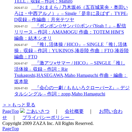
TELL」収録 – 作詞：Mahiro
『おまえら / 乃木坂46（五百城茉央・奥田い
2026-07-22
ろは・中西アルノ）』– Single「是非に及ばず」TYPE-
D収録 – 作編曲：月光テツヤ
『ボンボン✩サンバ✩ボンバYeah！』– 配信
2026-07-22
リリース – 作詞：AMAMOGU 作曲：TOTEM HIM’S
編曲：結木シオリ
『推し活体操 / HICO』– SINGLE「推し活体
2026-07-07
操」収録 – 作詞：YUKINOS,湊谷陸 作曲：FTQ,湊谷陸
編曲：FTQ
『激アツ⭐︎サマー / HICO』– SINGLE「推し
2026-07-07
活体操」収録 – 作詞：Rie
Tsukagoshi,HASEGAWA,Maho Hamaguchi 作曲・編曲：
坂本龍
『会心の一劇 / ももいろクローバーZ』– デジ
2026-07-03
タルシングル – 作詞：zopp,Maho Hamaguchi
＞＞もっと見る
PageTop
ごあいさつ
｜
会社概要
｜
お問い合わ
せ
｜
プライバシーポリシー
Copyright 2009 ZAZA Inc. All Rights Reserved.
PageTop