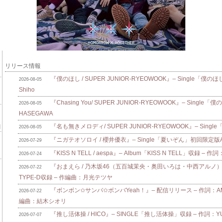
リリース情報
『僕のほし / SUPER JUNIOR-RYEOWOOK』– Single「僕のほ
2026-08-05
Shiho
『Chasing You/ SUPER JUNIOR-RYEOWOOK』– Single
2026-08-05
HASEGAWA
『名も無きメロディ/ SUPER JUNIOR-RYEOWOOK』– Singl
2026-08-05
『ニガテオソロイ / 櫻井優衣』– Single「夏いぞん」初回限定版A/B
2026-07-29
『KISS N TELL / aespa』– Album「KISS N TELL」収録 – 作詞
2026-07-24
『おまえら / 乃木坂46（五百城茉央・奥田いろは・中西アルノ）』
2026-07-22
TYPE-D収録 – 作編曲：月光テツヤ
『ボンボン✩サンバ✩ボンバYeah！』– 配信リリース – 作詞：AMAM
2026-07-22
編曲：結木シオリ
『推し活体操 / HICO』– SINGLE「推し活体操」収録 – 作詞：Y
2026-07-07