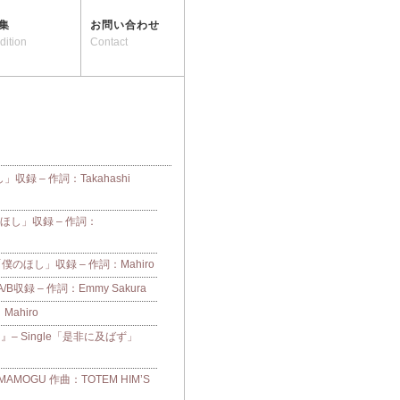
集
お問い合わせ
dition
Contact
し」収録 – 作詞：Takahashi
「僕のほし」収録 – 作詞：
e「僕のほし」収録 – 作詞：Mahiro
収録 – 作詞：Emmy Sakura
：Mahiro
– Single「是非に及ばず」
OGU 作曲：TOTEM HIM’S