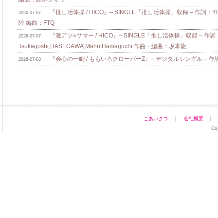
『推し活体操 / HICO』– SINGLE「推し活体操」収録 – 作詞：Y
2026-07-07
陸 編曲：FTQ
『激アツ⭐︎サマー / HICO』– SINGLE「推し活体操」収録 – 作詞：
2026-07-07
Tsukagoshi,HASEGAWA,Maho Hamaguchi 作曲・編曲：坂本龍
『会心の一劇 / ももいろクローバーZ』– デジタルシングル – 作詞：zo
2026-07-03
ごあいさつ
｜
会社概要
Co