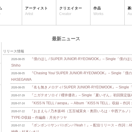
ム
アーティスト
クリエイター
作品
募
e
Artist
Creator
Works
Au
最新ニュース
リリース情報
『僕のほし / SUPER JUNIOR-RYEOWOOK』– Single「僕のほ
2026-08-05
Shiho
『Chasing You/ SUPER JUNIOR-RYEOWOOK』– Single
2026-08-05
HASEGAWA
『名も無きメロディ/ SUPER JUNIOR-RYEOWOOK』– Singl
2026-08-05
『ニガテオソロイ / 櫻井優衣』– Single「夏いぞん」初回限定版A/B
2026-07-29
『KISS N TELL / aespa』– Album「KISS N TELL」収録 – 作詞
2026-07-24
『おまえら / 乃木坂46（五百城茉央・奥田いろは・中西アルノ）』
2026-07-22
TYPE-D収録 – 作編曲：月光テツヤ
『ボンボン✩サンバ✩ボンバYeah！』– 配信リリース – 作詞：AMAM
2026-07-22
編曲：結木シオリ