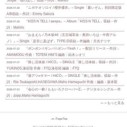
Single「僕のほし」収録 – 作詞：Mahiro
『ニガテオソロイ / 櫻井優衣』– Single「夏いぞん」初回限定版
2026-07-29
A/B収録 – 作詞：Emmy Sakura
『KISS N TELL / aespa』– Album「KISS N TELL」収録 – 作
2026-07-24
詞：Mahiro
『おまえら / 乃木坂46（五百城茉央・奥田いろは・中西アル
2026-07-22
ノ）』– Single「是非に及ばず」TYPE-D収録 – 作編曲：月光テツヤ
『ボンボン✩サンバ✩ボンバYeah！』– 配信リリース – 作詞：
2026-07-22
AMAMOGU 作曲：TOTEM HIM’S 編曲：結木シオリ
『推し活体操 / HICO』– SINGLE「推し活体操」収録 – 作詞：
2026-07-07
YUKINOS,湊谷陸 作曲：FTQ,湊谷陸 編曲：FTQ
『激アツ⭐︎サマー / HICO』– SINGLE「推し活体操」収録 – 作
2026-07-07
詞：Rie Tsukagoshi,HASEGAWA,Maho Hamaguchi 作曲・編曲：坂本龍
『会心の一劇 / ももいろクローバーZ』– デジタルシングル – 作
2026-07-03
詞：zopp,Maho Hamaguchi
＞＞もっと見る
PageTop