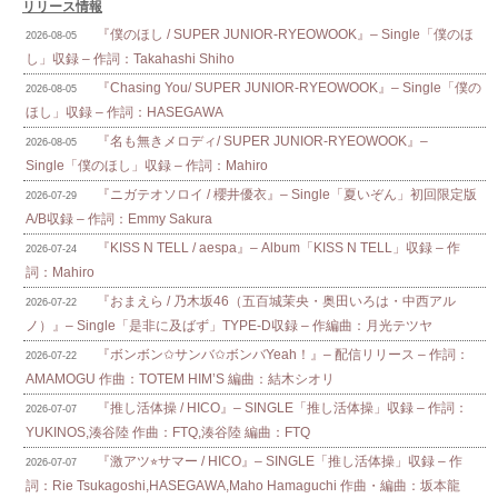
リリース情報
『僕のほし / SUPER JUNIOR-RYEOWOOK』– Single「僕のほ
2026-08-05
し」収録 – 作詞：Takahashi Shiho
『Chasing You/ SUPER JUNIOR-RYEOWOOK』– Single「僕の
2026-08-05
ほし」収録 – 作詞：HASEGAWA
『名も無きメロディ/ SUPER JUNIOR-RYEOWOOK』–
2026-08-05
Single「僕のほし」収録 – 作詞：Mahiro
『ニガテオソロイ / 櫻井優衣』– Single「夏いぞん」初回限定版
2026-07-29
A/B収録 – 作詞：Emmy Sakura
『KISS N TELL / aespa』– Album「KISS N TELL」収録 – 作
2026-07-24
詞：Mahiro
『おまえら / 乃木坂46（五百城茉央・奥田いろは・中西アル
2026-07-22
ノ）』– Single「是非に及ばず」TYPE-D収録 – 作編曲：月光テツヤ
『ボンボン✩サンバ✩ボンバYeah！』– 配信リリース – 作詞：
2026-07-22
AMAMOGU 作曲：TOTEM HIM’S 編曲：結木シオリ
『推し活体操 / HICO』– SINGLE「推し活体操」収録 – 作詞：
2026-07-07
YUKINOS,湊谷陸 作曲：FTQ,湊谷陸 編曲：FTQ
『激アツ⭐︎サマー / HICO』– SINGLE「推し活体操」収録 – 作
2026-07-07
詞：Rie Tsukagoshi,HASEGAWA,Maho Hamaguchi 作曲・編曲：坂本龍