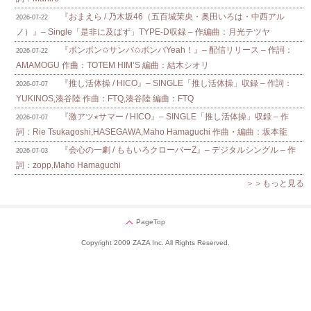
『おまえら / 乃木坂46（五百城茉央・奥田いろは・中西アル
2026-07-22
ノ）』– Single「是非に及ばず」TYPE-D収録 – 作編曲：月光テツヤ
『ボンボン✩サンバ✩ボンバYeah！』– 配信リリース – 作詞：
2026-07-22
AMAMOGU 作曲：TOTEM HIM’S 編曲：結木シオリ
『推し活体操 / HICO』– SINGLE「推し活体操」収録 – 作詞：
2026-07-07
YUKINOS,湊谷陸 作曲：FTQ,湊谷陸 編曲：FTQ
『激アツ⭐︎サマー / HICO』– SINGLE「推し活体操」収録 – 作
2026-07-07
詞：Rie Tsukagoshi,HASEGAWA,Maho Hamaguchi 作曲・編曲：坂本龍
『会心の一劇 / ももいろクローバーZ』– デジタルシングル – 作
2026-07-03
詞：zopp,Maho Hamaguchi
＞＞もっと見る
PageTop
Copyright 2009 ZAZA Inc. All Rights Reserved.