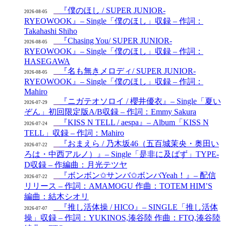
『僕のほし / SUPER JUNIOR-
2026-08-05
RYEOWOOK』– Single「僕のほし」収録 – 作詞：
Takahashi Shiho
『Chasing You/ SUPER JUNIOR-
2026-08-05
RYEOWOOK』– Single「僕のほし」収録 – 作詞：
HASEGAWA
『名も無きメロディ/ SUPER JUNIOR-
2026-08-05
RYEOWOOK』– Single「僕のほし」収録 – 作詞：
Mahiro
『ニガテオソロイ / 櫻井優衣』– Single「夏い
2026-07-29
ぞん」初回限定版A/B収録 – 作詞：Emmy Sakura
『KISS N TELL / aespa』– Album「KISS N
2026-07-24
TELL」収録 – 作詞：Mahiro
『おまえら / 乃木坂46（五百城茉央・奥田い
2026-07-22
ろは・中西アルノ）』– Single「是非に及ばず」TYPE-
D収録 – 作編曲：月光テツヤ
『ボンボン✩サンバ✩ボンバYeah！』– 配信
2026-07-22
リリース – 作詞：AMAMOGU 作曲：TOTEM HIM’S
編曲：結木シオリ
『推し活体操 / HICO』– SINGLE「推し活体
2026-07-07
操」収録 – 作詞：YUKINOS,湊谷陸 作曲：FTQ,湊谷陸