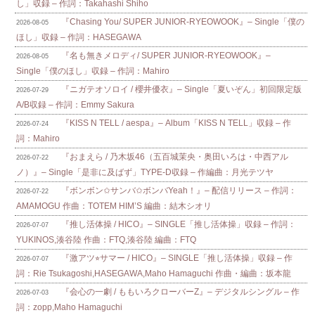
し」収録 – 作詞：Takahashi Shiho
『Chasing You/ SUPER JUNIOR-RYEOWOOK』– Single「僕の
2026-08-05
ほし」収録 – 作詞：HASEGAWA
『名も無きメロディ/ SUPER JUNIOR-RYEOWOOK』–
2026-08-05
Single「僕のほし」収録 – 作詞：Mahiro
『ニガテオソロイ / 櫻井優衣』– Single「夏いぞん」初回限定版
2026-07-29
A/B収録 – 作詞：Emmy Sakura
『KISS N TELL / aespa』– Album「KISS N TELL」収録 – 作
2026-07-24
詞：Mahiro
『おまえら / 乃木坂46（五百城茉央・奥田いろは・中西アル
2026-07-22
ノ）』– Single「是非に及ばず」TYPE-D収録 – 作編曲：月光テツヤ
『ボンボン✩サンバ✩ボンバYeah！』– 配信リリース – 作詞：
2026-07-22
AMAMOGU 作曲：TOTEM HIM’S 編曲：結木シオリ
『推し活体操 / HICO』– SINGLE「推し活体操」収録 – 作詞：
2026-07-07
YUKINOS,湊谷陸 作曲：FTQ,湊谷陸 編曲：FTQ
『激アツ⭐︎サマー / HICO』– SINGLE「推し活体操」収録 – 作
2026-07-07
詞：Rie Tsukagoshi,HASEGAWA,Maho Hamaguchi 作曲・編曲：坂本龍
『会心の一劇 / ももいろクローバーZ』– デジタルシングル – 作
2026-07-03
詞：zopp,Maho Hamaguchi