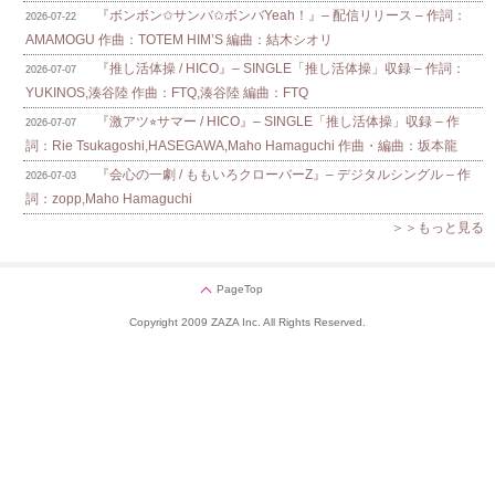
『ボンボン✩サンバ✩ボンバYeah！』– 配信リリース – 作詞：
2026-07-22
AMAMOGU 作曲：TOTEM HIM’S 編曲：結木シオリ
『推し活体操 / HICO』– SINGLE「推し活体操」収録 – 作詞：
2026-07-07
YUKINOS,湊谷陸 作曲：FTQ,湊谷陸 編曲：FTQ
『激アツ⭐︎サマー / HICO』– SINGLE「推し活体操」収録 – 作
2026-07-07
詞：Rie Tsukagoshi,HASEGAWA,Maho Hamaguchi 作曲・編曲：坂本龍
『会心の一劇 / ももいろクローバーZ』– デジタルシングル – 作
2026-07-03
詞：zopp,Maho Hamaguchi
＞＞もっと見る
PageTop
Copyright 2009 ZAZA Inc. All Rights Reserved.