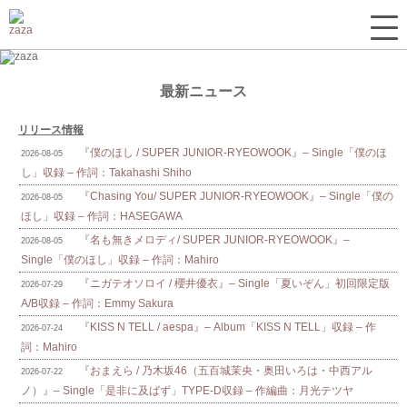
最新ニュース
リリース情報
『僕のほし / SUPER JUNIOR-RYEOWOOK』– Single「僕のほ
2026-08-05
し」収録 – 作詞：Takahashi Shiho
『Chasing You/ SUPER JUNIOR-RYEOWOOK』– Single「僕の
2026-08-05
ほし」収録 – 作詞：HASEGAWA
『名も無きメロディ/ SUPER JUNIOR-RYEOWOOK』–
2026-08-05
Single「僕のほし」収録 – 作詞：Mahiro
『ニガテオソロイ / 櫻井優衣』– Single「夏いぞん」初回限定版
2026-07-29
A/B収録 – 作詞：Emmy Sakura
『KISS N TELL / aespa』– Album「KISS N TELL」収録 – 作
2026-07-24
詞：Mahiro
『おまえら / 乃木坂46（五百城茉央・奥田いろは・中西アル
2026-07-22
ノ）』– Single「是非に及ばず」TYPE-D収録 – 作編曲：月光テツヤ