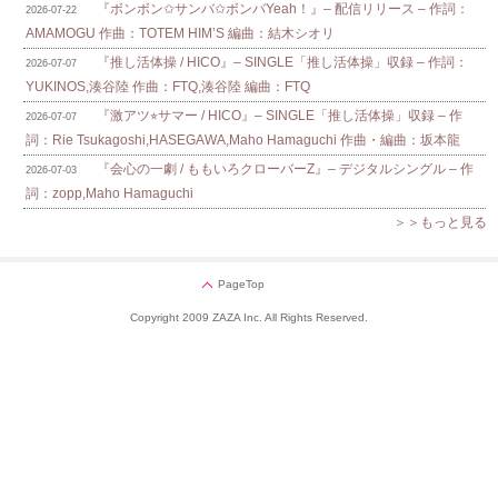
『ボンボン✩サンバ✩ボンバYeah！』– 配信リリース – 作詞：
2026-07-22
AMAMOGU 作曲：TOTEM HIM’S 編曲：結木シオリ
『推し活体操 / HICO』– SINGLE「推し活体操」収録 – 作詞：
2026-07-07
YUKINOS,湊谷陸 作曲：FTQ,湊谷陸 編曲：FTQ
『激アツ⭐︎サマー / HICO』– SINGLE「推し活体操」収録 – 作
2026-07-07
詞：Rie Tsukagoshi,HASEGAWA,Maho Hamaguchi 作曲・編曲：坂本龍
『会心の一劇 / ももいろクローバーZ』– デジタルシングル – 作
2026-07-03
詞：zopp,Maho Hamaguchi
＞＞もっと見る
PageTop
Copyright 2009 ZAZA Inc. All Rights Reserved.