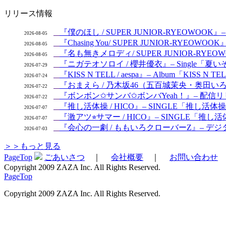
リリース情報
『僕のほし / SUPER JUNIOR-RYEOWOOK』– S
2026-08-05
『Chasing You/ SUPER JUNIOR-RYEOW
2026-08-05
『名も無きメロディ/ SUPER JUNIOR-RYEOWO
2026-08-05
『ニガテオソロイ / 櫻井優衣』– Single「夏いぞ
2026-07-29
『KISS N TELL / aespa』– Album「KISS N 
2026-07-24
『おまえら / 乃木坂46（五百城茉央・奥田いろは
2026-07-22
『ボンボン✩サンバ✩ボンバYeah！』– 配信リリ
2026-07-22
『推し活体操 / HICO』– SINGLE「推し活体
2026-07-07
『激アツ⭐︎サマー / HICO』– SINGLE「推し活体操
2026-07-07
『会心の一劇 / ももいろクローバーZ』– デジタルシン
2026-07-03
＞＞もっと見る
PageTop
ごあいさつ
｜
会社概要
｜
お問い合わせ
Copyright 2009 ZAZA Inc. All Rights Reserved.
PageTop
Copyright 2009 ZAZA Inc. All Rights Reserved.