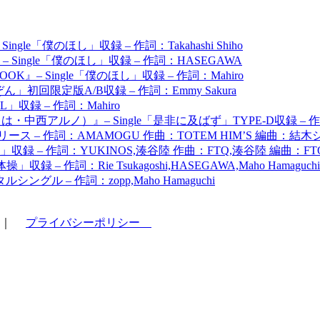
ingle「僕のほし」収録 – 作詞：Takahashi Shiho
OOK』– Single「僕のほし」収録 – 作詞：HASEGAWA
OK』– Single「僕のほし」収録 – 作詞：Mahiro
ん」初回限定版A/B収録 – 作詞：Emmy Sakura
TELL」収録 – 作詞：Mahiro
・中西アルノ）』– Single「是非に及ばず」TYPE-D収録 –
ース – 作詞：AMAMOGU 作曲：TOTEM HIM’S 編曲：結木
操」収録 – 作詞：YUKINOS,湊谷陸 作曲：FTQ,湊谷陸 編曲：FT
」収録 – 作詞：Rie Tsukagoshi,HASEGAWA,Maho Hama
グル – 作詞：zopp,Maho Hamaguchi
｜
プライバシーポリシー