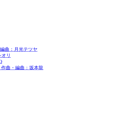
 作編曲：月光テツヤ
シオリ
Q
guchi 作曲・編曲：坂本龍