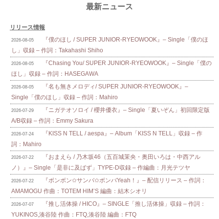
最新ニュース
リリース情報
『僕のほし / SUPER JUNIOR-RYEOWOOK』– Single「僕のほ
2026-08-05
し」収録 – 作詞：Takahashi Shiho
『Chasing You/ SUPER JUNIOR-RYEOWOOK』– Single「僕の
2026-08-05
ほし」収録 – 作詞：HASEGAWA
『名も無きメロディ/ SUPER JUNIOR-RYEOWOOK』–
2026-08-05
Single「僕のほし」収録 – 作詞：Mahiro
『ニガテオソロイ / 櫻井優衣』– Single「夏いぞん」初回限定版
2026-07-29
A/B収録 – 作詞：Emmy Sakura
『KISS N TELL / aespa』– Album「KISS N TELL」収録 – 作
2026-07-24
詞：Mahiro
『おまえら / 乃木坂46（五百城茉央・奥田いろは・中西アル
2026-07-22
ノ）』– Single「是非に及ばず」TYPE-D収録 – 作編曲：月光テツヤ
『ボンボン✩サンバ✩ボンバYeah！』– 配信リリース – 作詞：
2026-07-22
AMAMOGU 作曲：TOTEM HIM’S 編曲：結木シオリ
『推し活体操 / HICO』– SINGLE「推し活体操」収録 – 作詞：
2026-07-07
YUKINOS,湊谷陸 作曲：FTQ,湊谷陸 編曲：FTQ