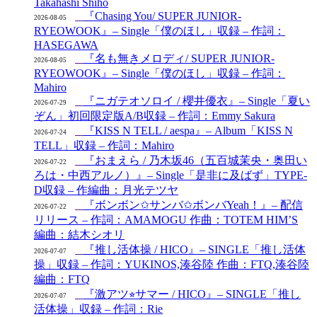
Takahashi Shiho
『Chasing You/ SUPER JUNIOR-
2026-08-05
RYEOWOOK』– Single「僕のほし」収録 – 作詞：
HASEGAWA
『名も無きメロディ/ SUPER JUNIOR-
2026-08-05
RYEOWOOK』– Single「僕のほし」収録 – 作詞：
Mahiro
『ニガテオソロイ / 櫻井優衣』– Single「夏い
2026-07-29
ぞん」初回限定版A/B収録 – 作詞：Emmy Sakura
『KISS N TELL / aespa』– Album「KISS N
2026-07-24
TELL」収録 – 作詞：Mahiro
『おまえら / 乃木坂46（五百城茉央・奥田い
2026-07-22
ろは・中西アルノ）』– Single「是非に及ばず」TYPE-
D収録 – 作編曲：月光テツヤ
『ボンボン✩サンバ✩ボンバYeah！』– 配信
2026-07-22
リリース – 作詞：AMAMOGU 作曲：TOTEM HIM’S
編曲：結木シオリ
『推し活体操 / HICO』– SINGLE「推し活体
2026-07-07
操」収録 – 作詞：YUKINOS,湊谷陸 作曲：FTQ,湊谷陸
編曲：FTQ
『激アツ⭐︎サマー / HICO』– SINGLE「推し
2026-07-07
活体操」収録 – 作詞：Rie