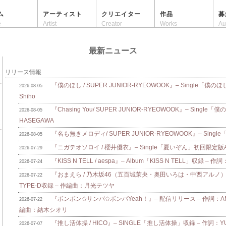
ム
アーティスト
クリエイター
作品
募
e
Artist
Creator
Works
Au
最新ニュース
リリース情報
『僕のほし / SUPER JUNIOR-RYEOWOOK』– Single「僕のほ
2026-08-05
Shiho
『Chasing You/ SUPER JUNIOR-RYEOWOOK』– Single
2026-08-05
HASEGAWA
『名も無きメロディ/ SUPER JUNIOR-RYEOWOOK』– Singl
2026-08-05
『ニガテオソロイ / 櫻井優衣』– Single「夏いぞん」初回限定版A/B
2026-07-29
『KISS N TELL / aespa』– Album「KISS N TELL」収録 – 作詞
2026-07-24
『おまえら / 乃木坂46（五百城茉央・奥田いろは・中西アルノ）』
2026-07-22
TYPE-D収録 – 作編曲：月光テツヤ
『ボンボン✩サンバ✩ボンバYeah！』– 配信リリース – 作詞：AMAM
2026-07-22
編曲：結木シオリ
『推し活体操 / HICO』– SINGLE「推し活体操」収録 – 作詞：Y
2026-07-07