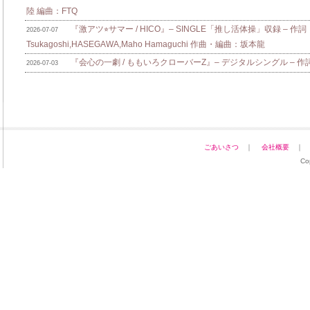
陸 編曲：FTQ
『激アツ⭐︎サマー / HICO』– SINGLE「推し活体操」収録 – 作詞：
2026-07-07
Tsukagoshi,HASEGAWA,Maho Hamaguchi 作曲・編曲：坂本龍
『会心の一劇 / ももいろクローバーZ』– デジタルシングル – 作詞：zo
2026-07-03
ごあいさつ
｜
会社概要
Co