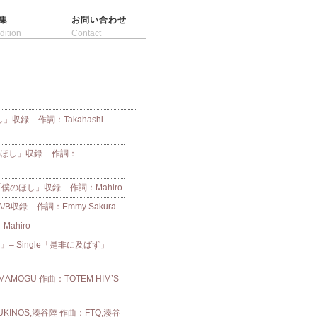
集
お問い合わせ
dition
Contact
し」収録 – 作詞：Takahashi
「僕のほし」収録 – 作詞：
e「僕のほし」収録 – 作詞：Mahiro
収録 – 作詞：Emmy Sakura
：Mahiro
– Single「是非に及ばず」
OGU 作曲：TOTEM HIM’S
UKINOS,湊谷陸 作曲：FTQ,湊谷