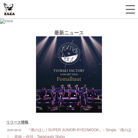
最新ニュース
リリース情報
『僕のほし / SUPER JUNIOR-RYEOWOOK』– Single「僕のほ
2026-08-05
し」収録 – 作詞：Takahashi Shiho