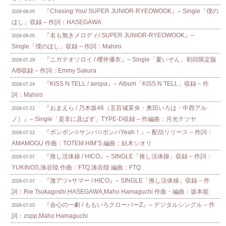
『Chasing You/ SUPER JUNIOR-RYEOWOOK』– Single「僕の
2026-08-05
ほし」収録 – 作詞：HASEGAWA
『名も無きメロディ/ SUPER JUNIOR-RYEOWOOK』–
2026-08-05
Single「僕のほし」収録 – 作詞：Mahiro
『ニガテオソロイ / 櫻井優衣』– Single「夏いぞん」初回限定版
2026-07-29
A/B収録 – 作詞：Emmy Sakura
『KISS N TELL / aespa』– Album「KISS N TELL」収録 – 作
2026-07-24
詞：Mahiro
『おまえら / 乃木坂46（五百城茉央・奥田いろは・中西アル
2026-07-22
ノ）』– Single「是非に及ばず」TYPE-D収録 – 作編曲：月光テツヤ
『ボンボン✩サンバ✩ボンバYeah！』– 配信リリース – 作詞：
2026-07-22
AMAMOGU 作曲：TOTEM HIM’S 編曲：結木シオリ
『推し活体操 / HICO』– SINGLE「推し活体操」収録 – 作詞：
2026-07-07
YUKINOS,湊谷陸 作曲：FTQ,湊谷陸 編曲：FTQ
『激アツ⭐︎サマー / HICO』– SINGLE「推し活体操」収録 – 作
2026-07-07
詞：Rie Tsukagoshi,HASEGAWA,Maho Hamaguchi 作曲・編曲：坂本龍
『会心の一劇 / ももいろクローバーZ』– デジタルシングル – 作
2026-07-03
詞：zopp,Maho Hamaguchi