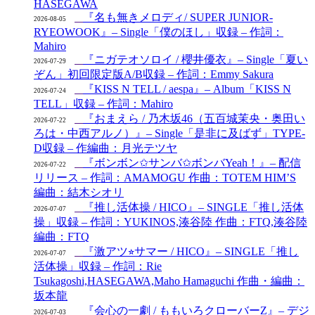
HASEGAWA
『名も無きメロディ/ SUPER JUNIOR-
2026-08-05
RYEOWOOK』– Single「僕のほし」収録 – 作詞：
Mahiro
『ニガテオソロイ / 櫻井優衣』– Single「夏い
2026-07-29
ぞん」初回限定版A/B収録 – 作詞：Emmy Sakura
『KISS N TELL / aespa』– Album「KISS N
2026-07-24
TELL」収録 – 作詞：Mahiro
『おまえら / 乃木坂46（五百城茉央・奥田い
2026-07-22
ろは・中西アルノ）』– Single「是非に及ばず」TYPE-
D収録 – 作編曲：月光テツヤ
『ボンボン✩サンバ✩ボンバYeah！』– 配信
2026-07-22
リリース – 作詞：AMAMOGU 作曲：TOTEM HIM’S
編曲：結木シオリ
『推し活体操 / HICO』– SINGLE「推し活体
2026-07-07
操」収録 – 作詞：YUKINOS,湊谷陸 作曲：FTQ,湊谷陸
編曲：FTQ
『激アツ⭐︎サマー / HICO』– SINGLE「推し
2026-07-07
活体操」収録 – 作詞：Rie
Tsukagoshi,HASEGAWA,Maho Hamaguchi 作曲・編曲：
坂本龍
『会心の一劇 / ももいろクローバーZ』– デジ
2026-07-03