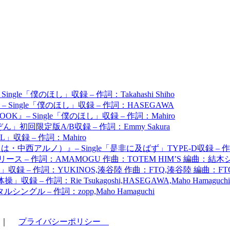
ingle「僕のほし」収録 – 作詞：Takahashi Shiho
OOK』– Single「僕のほし」収録 – 作詞：HASEGAWA
OK』– Single「僕のほし」収録 – 作詞：Mahiro
ん」初回限定版A/B収録 – 作詞：Emmy Sakura
TELL」収録 – 作詞：Mahiro
・中西アルノ）』– Single「是非に及ばず」TYPE-D収録 –
ース – 作詞：AMAMOGU 作曲：TOTEM HIM’S 編曲：結木
操」収録 – 作詞：YUKINOS,湊谷陸 作曲：FTQ,湊谷陸 編曲：FT
」収録 – 作詞：Rie Tsukagoshi,HASEGAWA,Maho Hama
グル – 作詞：zopp,Maho Hamaguchi
｜
プライバシーポリシー