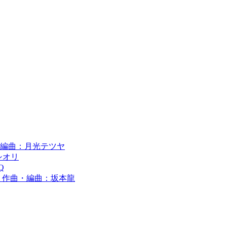
 作編曲：月光テツヤ
シオリ
Q
guchi 作曲・編曲：坂本龍