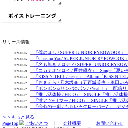
リリース情報
『僕のほし / SUPER JUNIOR-RYEOWOOK』– S
2026-08-05
『Chasing You/ SUPER JUNIOR-RYEOW
2026-08-05
『名も無きメロディ/ SUPER JUNIOR-RYEOWO
2026-08-05
『ニガテオソロイ / 櫻井優衣』– Single「夏いぞ
2026-07-29
『KISS N TELL / aespa』– Album「KISS N 
2026-07-24
『おまえら / 乃木坂46（五百城茉央・奥田いろは
2026-07-22
『ボンボン✩サンバ✩ボンバYeah！』– 配信リリ
2026-07-22
『推し活体操 / HICO』– SINGLE「推し活体
2026-07-07
『激アツ⭐︎サマー / HICO』– SINGLE「推し活体操
2026-07-07
『会心の一劇 / ももいろクローバーZ』– デジタルシン
2026-07-03
＞＞もっと見る
PageTop
ごあいさつ
｜
会社概要
｜
お問い合わせ