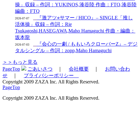
操」収録 – 作詞：YUKINOS,湊谷陸 作曲：FTQ,湊谷陸
編曲：FTQ
『激アツ⭐︎サマー / HICO』– SINGLE「推し
2026-07-07
活体操」収録 – 作詞：Rie
Tsukagoshi,HASEGAWA,Maho Hamaguchi 作曲・編曲：
坂本龍
『会心の一劇 / ももいろクローバーZ』– デジ
2026-07-03
タルシングル – 作詞：zopp,Maho Hamaguchi
＞＞もっと見る
PageTop
ごあいさつ
｜
会社概要
｜
お問い合わ
せ
｜
プライバシーポリシー
Copyright 2009 ZAZA Inc. All Rights Reserved.
PageTop
Copyright 2009 ZAZA Inc. All Rights Reserved.