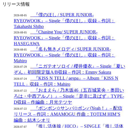
リリース情報
『僕のほし / SUPER JUNIOR-
2026-08-05
RYEOWOOK』– Single「僕のほし」収録 – 作詞：
Takahashi Shiho
『Chasing You/ SUPER JUNIOR-
2026-08-05
RYEOWOOK』– Single「僕のほし」収録 – 作詞：
HASEGAWA
『名も無きメロディ/ SUPER JUNIOR-
2026-08-05
RYEOWOOK』– Single「僕のほし」収録 – 作詞：
Mahiro
『ニガテオソロイ / 櫻井優衣』– Single「夏い
2026-07-29
ぞん」初回限定版A/B収録 – 作詞：Emmy Sakura
『KISS N TELL / aespa』– Album「KISS N
2026-07-24
TELL」収録 – 作詞：Mahiro
『おまえら / 乃木坂46（五百城茉央・奥田い
2026-07-22
ろは・中西アルノ）』– Single「是非に及ばず」TYPE-
D収録 – 作編曲：月光テツヤ
『ボンボン✩サンバ✩ボンバYeah！』– 配信
2026-07-22
リリース – 作詞：AMAMOGU 作曲：TOTEM HIM’S
編曲：結木シオリ
『推し活体操 / HICO』– SINGLE「推し活体
2026-07-07