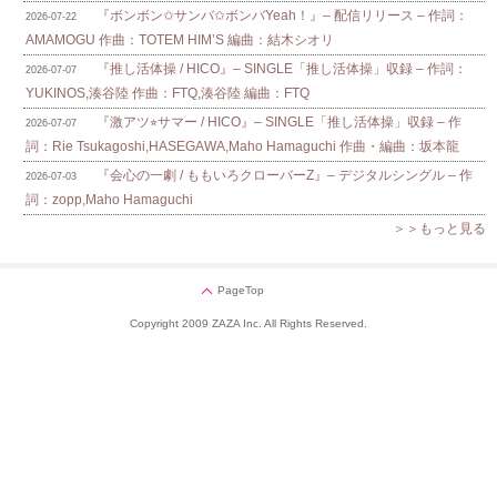
『ボンボン✩サンバ✩ボンバYeah！』– 配信リリース – 作詞：
2026-07-22
AMAMOGU 作曲：TOTEM HIM’S 編曲：結木シオリ
『推し活体操 / HICO』– SINGLE「推し活体操」収録 – 作詞：
2026-07-07
YUKINOS,湊谷陸 作曲：FTQ,湊谷陸 編曲：FTQ
『激アツ⭐︎サマー / HICO』– SINGLE「推し活体操」収録 – 作
2026-07-07
詞：Rie Tsukagoshi,HASEGAWA,Maho Hamaguchi 作曲・編曲：坂本龍
『会心の一劇 / ももいろクローバーZ』– デジタルシングル – 作
2026-07-03
詞：zopp,Maho Hamaguchi
＞＞もっと見る
PageTop
Copyright 2009 ZAZA Inc. All Rights Reserved.