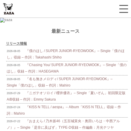
最新ニュース
リリース情報
『僕のほし / SUPER JUNIOR-RYEOWOOK』– Single「僕のほ
2026-08-05
し」収録 – 作詞：Takahashi Shiho
『Chasing You/ SUPER JUNIOR-RYEOWOOK』– Single「僕の
2026-08-05
ほし」収録 – 作詞：HASEGAWA
『名も無きメロディ/ SUPER JUNIOR-RYEOWOOK』–
2026-08-05
Single「僕のほし」収録 – 作詞：Mahiro
『ニガテオソロイ / 櫻井優衣』– Single「夏いぞん」初回限定版
2026-07-29
A/B収録 – 作詞：Emmy Sakura
『KISS N TELL / aespa』– Album「KISS N TELL」収録 – 作
2026-07-24
詞：Mahiro
『おまえら / 乃木坂46（五百城茉央・奥田いろは・中西アル
2026-07-22
ノ）』– Single「是非に及ばず」TYPE-D収録 – 作編曲：月光テツヤ