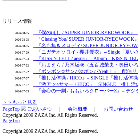
リリース情報
『僕のほし / SUPER JUNIOR-RYEOWOOK』– S
2026-08-05
『Chasing You/ SUPER JUNIOR-RYEOW
2026-08-05
『名も無きメロディ/ SUPER JUNIOR-RYEOWO
2026-08-05
『ニガテオソロイ / 櫻井優衣』– Single「夏いぞ
2026-07-29
『KISS N TELL / aespa』– Album「KISS N 
2026-07-24
『おまえら / 乃木坂46（五百城茉央・奥田いろは
2026-07-22
『ボンボン✩サンバ✩ボンバYeah！』– 配信リリ
2026-07-22
『推し活体操 / HICO』– SINGLE「推し活体
2026-07-07
『激アツ⭐︎サマー / HICO』– SINGLE「推し活体操
2026-07-07
『会心の一劇 / ももいろクローバーZ』– デジタルシン
2026-07-03
＞＞もっと見る
PageTop
ごあいさつ
｜
会社概要
｜
お問い合わせ
Copyright 2009 ZAZA Inc. All Rights Reserved.
PageTop
Copyright 2009 ZAZA Inc. All Rights Reserved.