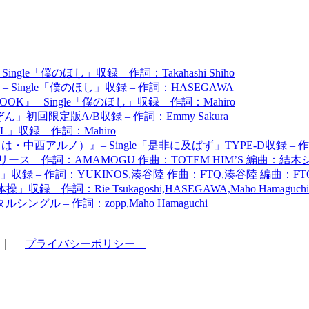
ingle「僕のほし」収録 – 作詞：Takahashi Shiho
OOK』– Single「僕のほし」収録 – 作詞：HASEGAWA
OK』– Single「僕のほし」収録 – 作詞：Mahiro
ん」初回限定版A/B収録 – 作詞：Emmy Sakura
TELL」収録 – 作詞：Mahiro
・中西アルノ）』– Single「是非に及ばず」TYPE-D収録 –
ース – 作詞：AMAMOGU 作曲：TOTEM HIM’S 編曲：結木
操」収録 – 作詞：YUKINOS,湊谷陸 作曲：FTQ,湊谷陸 編曲：FT
」収録 – 作詞：Rie Tsukagoshi,HASEGAWA,Maho Hama
グル – 作詞：zopp,Maho Hamaguchi
｜
プライバシーポリシー