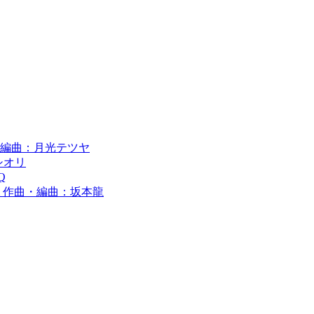
 作編曲：月光テツヤ
シオリ
Q
guchi 作曲・編曲：坂本龍