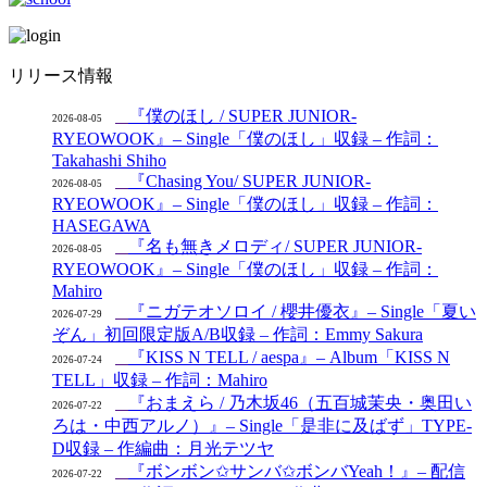
リリース情報
『僕のほし / SUPER JUNIOR-
2026-08-05
RYEOWOOK』– Single「僕のほし」収録 – 作詞：
Takahashi Shiho
『Chasing You/ SUPER JUNIOR-
2026-08-05
RYEOWOOK』– Single「僕のほし」収録 – 作詞：
HASEGAWA
『名も無きメロディ/ SUPER JUNIOR-
2026-08-05
RYEOWOOK』– Single「僕のほし」収録 – 作詞：
Mahiro
『ニガテオソロイ / 櫻井優衣』– Single「夏い
2026-07-29
ぞん」初回限定版A/B収録 – 作詞：Emmy Sakura
『KISS N TELL / aespa』– Album「KISS N
2026-07-24
TELL」収録 – 作詞：Mahiro
『おまえら / 乃木坂46（五百城茉央・奥田い
2026-07-22
ろは・中西アルノ）』– Single「是非に及ばず」TYPE-
D収録 – 作編曲：月光テツヤ
『ボンボン✩サンバ✩ボンバYeah！』– 配信
2026-07-22