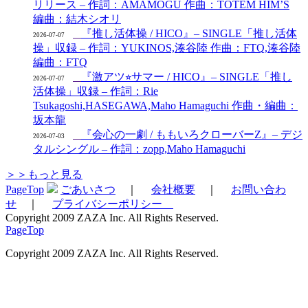
リリース – 作詞：AMAMOGU 作曲：TOTEM HIM’S
編曲：結木シオリ
『推し活体操 / HICO』– SINGLE「推し活体
2026-07-07
操」収録 – 作詞：YUKINOS,湊谷陸 作曲：FTQ,湊谷陸
編曲：FTQ
『激アツ⭐︎サマー / HICO』– SINGLE「推し
2026-07-07
活体操」収録 – 作詞：Rie
Tsukagoshi,HASEGAWA,Maho Hamaguchi 作曲・編曲：
坂本龍
『会心の一劇 / ももいろクローバーZ』– デジ
2026-07-03
タルシングル – 作詞：zopp,Maho Hamaguchi
＞＞もっと見る
PageTop
ごあいさつ
｜
会社概要
｜
お問い合わ
せ
｜
プライバシーポリシー
Copyright 2009 ZAZA Inc. All Rights Reserved.
PageTop
Copyright 2009 ZAZA Inc. All Rights Reserved.