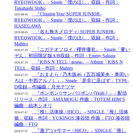
RYEOWOOK』– Single「僕のほし」収録 – 作詞：
Takahashi Shiho
『Chasing You/ SUPER JUNIOR-
2026-08-05
RYEOWOOK』– Single「僕のほし」収録 – 作詞：
HASEGAWA
『名も無きメロディ/ SUPER JUNIOR-
2026-08-05
RYEOWOOK』– Single「僕のほし」収録 – 作詞：
Mahiro
『ニガテオソロイ / 櫻井優衣』– Single「夏い
2026-07-29
ぞん」初回限定版A/B収録 – 作詞：Emmy Sakura
『KISS N TELL / aespa』– Album「KISS N
2026-07-24
TELL」収録 – 作詞：Mahiro
『おまえら / 乃木坂46（五百城茉央・奥田い
2026-07-22
ろは・中西アルノ）』– Single「是非に及ばず」TYPE-
D収録 – 作編曲：月光テツヤ
『ボンボン✩サンバ✩ボンバYeah！』– 配信
2026-07-22
リリース – 作詞：AMAMOGU 作曲：TOTEM HIM’S
編曲：結木シオリ
『推し活体操 / HICO』– SINGLE「推し活体
2026-07-07
操」収録 – 作詞：YUKINOS,湊谷陸 作曲：FTQ,湊谷陸
編曲：FTQ
『激アツ⭐︎サマー / HICO』– SINGLE「推し
2026-07-07