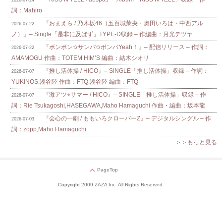
詞：Mahiro
『おまえら / 乃木坂46（五百城茉央・奥田いろは・中西アル
2026-07-22
ノ）』– Single「是非に及ばず」TYPE-D収録 – 作編曲：月光テツヤ
『ボンボン✩サンバ✩ボンバYeah！』– 配信リリース – 作詞：
2026-07-22
AMAMOGU 作曲：TOTEM HIM’S 編曲：結木シオリ
『推し活体操 / HICO』– SINGLE「推し活体操」収録 – 作詞：
2026-07-07
YUKINOS,湊谷陸 作曲：FTQ,湊谷陸 編曲：FTQ
『激アツ⭐︎サマー / HICO』– SINGLE「推し活体操」収録 – 作
2026-07-07
詞：Rie Tsukagoshi,HASEGAWA,Maho Hamaguchi 作曲・編曲：坂本龍
『会心の一劇 / ももいろクローバーZ』– デジタルシングル – 作
2026-07-03
詞：zopp,Maho Hamaguchi
＞＞もっと見る
PageTop
Copyright 2009 ZAZA Inc. All Rights Reserved.