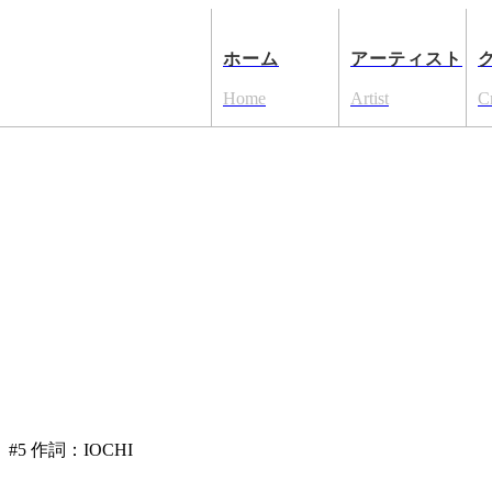
ホーム
アーティスト
Home
Artist
C
声」#5 作詞：IOCHI