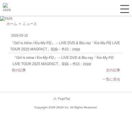
ホーム
> ニュース
2026-03-10
『Girl is mine / Kis-My-Ft2』 – LIVE DVD & Blu-ray「Kis-My-Ft2 LIVE
TOUR 2025 MAGFACT」収録 – 作詞：zopp
『Girl is mine / Kis-My-Ft2』 – LIVE DVD & Blu-ray「Kis-My-Ft2
LIVE TOUR 2025 MAGFACT」収録 – 作詞：zopp
前の記事
次の記事
一覧に戻る
PageTop
Copyright 2009 ZAZA Inc. All Rights Reserved.