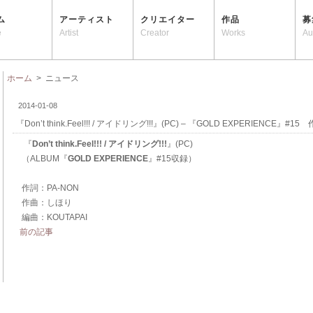
ム
アーティスト
クリエイター
作品
募
e
Artist
Creator
Works
Au
ホーム
> ニュース
2014-01-08
『Don’t think.Feel!!! / アイドリング!!!』(PC) – 『GOLD EXPERIENCE』#1
『
Don’t think.Feel!!! / アイドリング!!!
』(PC)
（ALBUM『
GOLD EXPERIENCE
』#15収録）
作詞：PA-NON
作曲：しほり
編曲：KOUTAPAI
前の記事