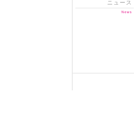
ニュース
News