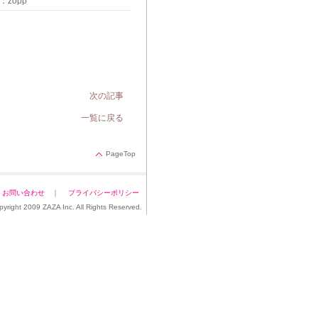
詞：zopp
次の記事
一覧に戻る
PageTop
｜
お問い合わせ
｜
プライバシーポリシー
pyright 2009 ZAZA Inc. All Rights Reserved.