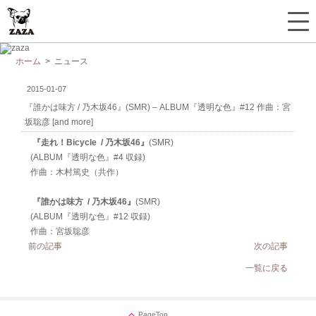
ホーム
> ニュース
2015-01-07
『誰かは味方 / 乃木坂46』(SMR) – ALBUM『透明な色』#12 作曲：宮
坂聡彦 [and more]
『走れ！Bicycle / 乃木坂46』
(SMR)
(ALBUM『透明な色』#4
収録
)
作曲：木村篤史（共作）
『誰かは味方 / 乃木坂46』
(SMR)
(ALBUM『透明な色』#12
収録
)
作曲：宮坂聡彦
前の記事
次の記事
一覧に戻る
PageTop